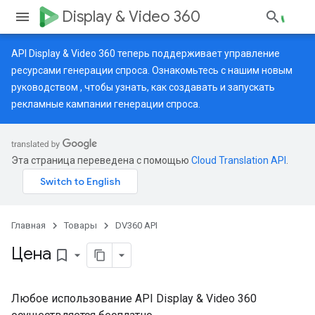
Display & Video 360
API Display & Video 360 теперь поддерживает управление
ресурсами генерации спроса. Ознакомьтесь с нашим
новым
руководством
, чтобы узнать, как создавать и запускать
рекламные кампании генерации спроса.
Эта страница переведена с помощью
Cloud Translation API
.
Главная
Товары
DV360 API
Цена
bookmark_border
Любое использование API Display & Video 360