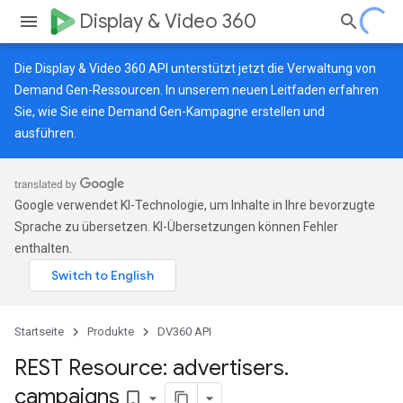
Display & Video 360
Die Display & Video 360 API unterstützt jetzt die Verwaltung von
Demand Gen-Ressourcen.
In unserem neuen Leitfaden
erfahren
Sie, wie Sie eine Demand Gen-Kampagne erstellen und
ausführen.
Google verwendet KI-Technologie, um Inhalte in Ihre bevorzugte
Sprache zu übersetzen. KI-Übersetzungen können Fehler
enthalten.
Startseite
Produkte
DV360 API
REST Resource: advertisers
.
campaigns
bookmark_border