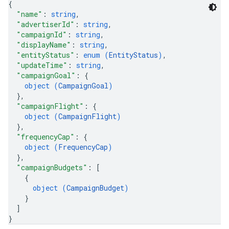
{
"name"
: 
string
,
"advertiserId"
: 
string
,
"campaignId"
: 
string
,
"displayName"
: 
string
,
"entityStatus"
: 
enum (
EntityStatus
)
,
"updateTime"
: 
string
,
"campaignGoal"
: 
{
object (
CampaignGoal
)
}
,
"campaignFlight"
: 
{
object (
CampaignFlight
)
}
,
"frequencyCap"
: 
{
object (
FrequencyCap
)
}
,
"campaignBudgets"
: 
[
{
object (
CampaignBudget
)
}
]
}