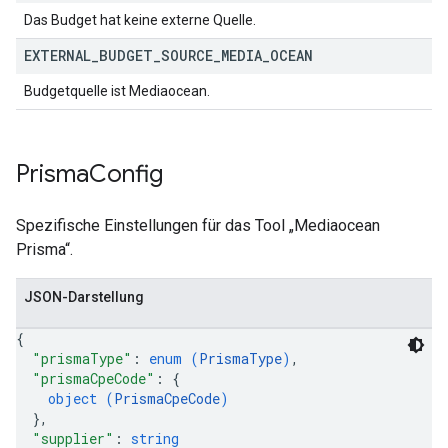
Das Budget hat keine externe Quelle.
EXTERNAL
_
BUDGET
_
SOURCE
_
MEDIA
_
OCEAN
Budgetquelle ist Mediaocean.
Prisma
Config
Spezifische Einstellungen für das Tool „Mediaocean
Prisma“.
JSON-Darstellung
{
"prismaType"
: 
enum (
PrismaType
)
,
"prismaCpeCode"
: 
{
object (
PrismaCpeCode
)
}
,
"supplier"
: 
string