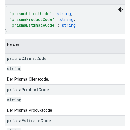
{
"prismaClientCode"
: 
string
,
"prismaProductCode"
: 
string
,
"prismaEstimateCode"
: 
string
}
Felder
prisma
Client
Code
string
Der Prisma-Clientcode.
prisma
Product
Code
string
Der Prisma-Produktcode
prisma
Estimate
Code