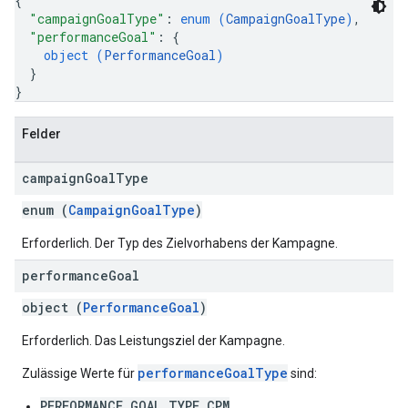
{
"campaignGoalType"
: 
enum (
CampaignGoalType
)
,
"performanceGoal"
: 
{
object (
PerformanceGoal
)
}
}
Felder
campaign
Goal
Type
enum (
CampaignGoalType
)
Erforderlich. Der Typ des Zielvorhabens der Kampagne.
performance
Goal
object (
PerformanceGoal
)
Erforderlich. Das Leistungsziel der Kampagne.
performanceGoalType
Zulässige Werte für
sind:
PERFORMANCE_GOAL_TYPE_CPM