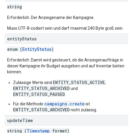
string
Erforderlich. Der Anzeigename der Kampagne.
Muss UTF-8-codiert sein und darf maximal 240 Byte groß sein.
entity
Status
enum (
EntityStatus
)
Erforderlich. Damit wird gesteuert, ob die Anzeigenaufträge in
dieser Kampagne ihr Budget ausgeben und auf Inventar bieten
können.
ENTITY_STATUS_ACTIVE
Zulässige Werte sind
,
ENTITY_STATUS_ARCHIVED
und
ENTITY_STATUS_PAUSED
.
campaigns.create
Für die Methode
ist
ENTITY_STATUS_ARCHIVED
nicht zulässig.
update
Time
string (
Timestamp
format)