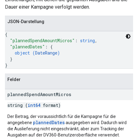
Dauer einer Kampagne verfolgt werden.
JSON-Darstellung
{
"plannedSpendAmountMicros"
: 
string
,
"plannedDates"
: 
{
object (
DateRange
)
}
}
Felder
planned
Spend
Amount
Micros
string (
int64
format)
Der Betrag, der voraussichtlich für die Kampagne für die
plannedDates
angegebene
ausgegeben wird. Dadurch wird
die Auslieferung nicht eingeschränkt, aber zum Tracking der
Ausgaben auf der DV360-Benutzeroberfläche verwendet.