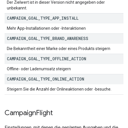
Der Zielwert ist in dieser Version nicht angegeben oder
unbekannt.
CAMPAIGN
_
GOAL
_
TYPE
_
APP
_
INSTALL
Mehr App-Installationen oder -Interaktionen
CAMPAIGN
_
GOAL
_
TYPE
_
BRAND
_
AWARENESS
Die Bekanntheit einer Marke oder eines Produkts steigern
CAMPAIGN
_
GOAL
_
TYPE
_
OFFLINE
_
ACTION
Offline- oder Ladenumsatz steigern
CAMPAIGN
_
GOAL
_
TYPE
_
ONLINE
_
ACTION
Steigern Sie die Anzahl der Onlineaktionen oder -besuche.
Campaign
Flight
Einstellungen, mit denen die geplanten Ausgaben und die