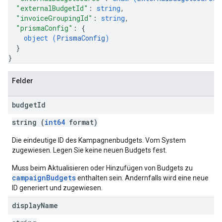
"externalBudgetId"
: 
string
,
"invoiceGroupingId"
: 
string
,
"prismaConfig"
: 
{
object (
PrismaConfig
)
}
}
Felder
budget
Id
string (
int64
format)
Die eindeutige ID des Kampagnenbudgets. Vom System
zugewiesen. Legen Sie keine neuen Budgets fest.
Muss beim Aktualisieren oder Hinzufügen von Budgets zu
campaignBudgets
enthalten sein. Andernfalls wird eine neue
ID generiert und zugewiesen.
display
Name