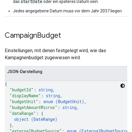
startDate
das
oder ein späteres Datum sein.
Jedes angegebene Datum muss vor dem Jahr 2037 liegen.
Campaign
Budget
Einstellungen, mit denen festgelegt wird, wie das
Kampagnenbudget zugewiesen wird.
JSON-Darstellung
{
"budgetId"
: 
string
,
"displayName"
: 
string
,
"budgetUnit"
: 
enum (
BudgetUnit
)
,
"budgetAmountMicros"
: 
string
,
"dateRange"
: 
{
object (
DateRange
)
}
,
"externalBudgetSource"
: 
enum (
ExternalBudgetSource
)