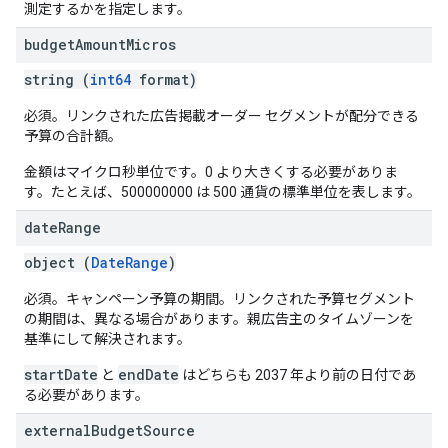
測定するかを指定します。
budget
Amount
Micros
string (
int64
format)
必須。リンクされた広告掲載オーダー セグメントが配分できる
予算の合計額。
金額はマイクロ秒単位です。0 より大きくする必要がありま
す。たとえば、500000000 は 500 通貨の標準単位を表します。
date
Range
object (
DateRange
)
必須。キャンペーン予算の期間。リンクされた予算セグメント
の期間は、異なる場合があります。親広告主のタイムゾーンを
基準にして解決されます。
startDate
endDate
と
はどちらも 2037 年より前の日付であ
る必要があります。
external
Budget
Source