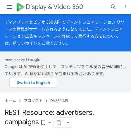
Display & Video 360
ディスプレイ＆ビデオ 360 API でデマンド ジェネレーション リソ
ースの管理がサポートされるようになりました。デマンドジェネ
レーション広告キャンペーンを作成して実行する方法について
は、
新しいガイド
をご覧ください。
Google は AI 技術を使用して、コンテンツをご希望の言語に翻訳し
ています。AI 翻訳には誤りが含まれる場合があります。
ホーム
プロダクト
DV360 API
REST Resource: advertisers
.
campaigns
bookmark_border