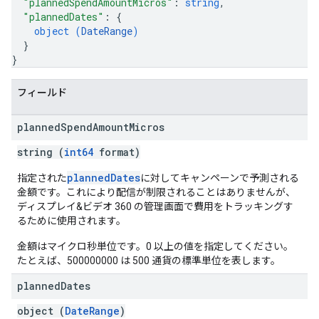
"plannedSpendAmountMicros"
: 
string
,
"plannedDates"
: 
{
object (
DateRange
)
}
}
フィールド
planned
Spend
Amount
Micros
string (
int64
format)
plannedDates
指定された
に対してキャンペーンで予測される
金額です。これにより配信が制限されることはありませんが、
ディスプレイ&ビデオ 360 の管理画面で費用をトラッキングす
るために使用されます。
金額はマイクロ秒単位です。0 以上の値を指定してください。
たとえば、500000000 は 500 通貨の標準単位を表します。
planned
Dates
object (
DateRange
)