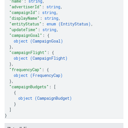
"name"
: 
string
,
"advertiserId"
: 
string
,
"campaignId"
: 
string
,
"displayName"
: 
string
,
"entityStatus"
: 
enum (
EntityStatus
)
,
"updateTime"
: 
string
,
"campaignGoal"
: 
{
object (
CampaignGoal
)
}
,
"campaignFlight"
: 
{
object (
CampaignFlight
)
}
,
"frequencyCap"
: 
{
object (
FrequencyCap
)
}
,
"campaignBudgets"
: 
[
{
object (
CampaignBudget
)
}
]
}