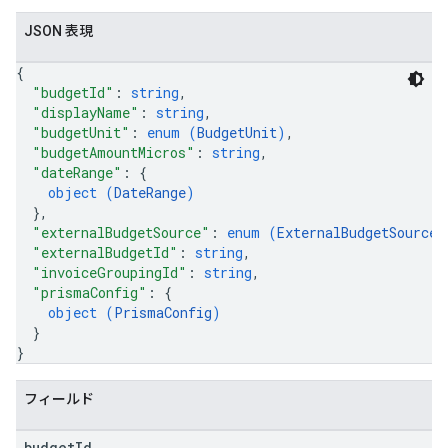
JSON 表現
{
"budgetId"
: 
string
,
"displayName"
: 
string
,
"budgetUnit"
: 
enum (
BudgetUnit
)
,
"budgetAmountMicros"
: 
string
,
"dateRange"
: 
{
object (
DateRange
)
}
,
"externalBudgetSource"
: 
enum (
ExternalBudgetSource
)
"externalBudgetId"
: 
string
,
"invoiceGroupingId"
: 
string
,
"prismaConfig"
: 
{
object (
PrismaConfig
)
}
}
フィールド
budget
Id