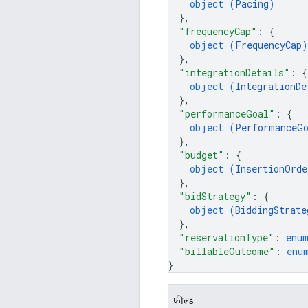
object (
Pacing
)
}
,
"frequencyCap"
: 
{
object (
FrequencyCap
)
}
,
"integrationDetails"
: 
{
object (
IntegrationDe
}
,
"performanceGoal"
: 
{
object (
PerformanceG
}
,
"budget"
: 
{
object (
InsertionOrde
}
,
"bidStrategy"
: 
{
object (
BiddingStrate
}
,
"reservationType"
: 
enu
"billableOutcome"
: 
enu
}
फ़ील्ड