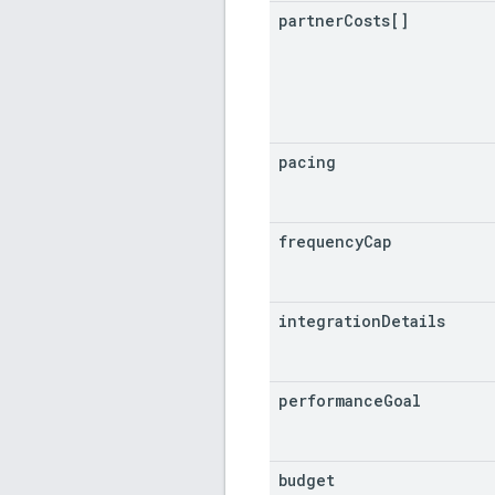
partner
Costs[]
pacing
frequency
Cap
integration
Details
performance
Goal
budget