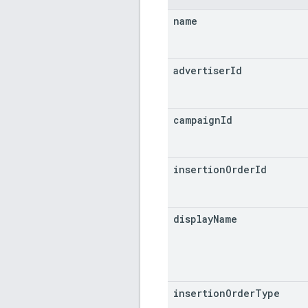
name
advertiser
Id
campaign
Id
insertion
Order
Id
display
Name
insertion
Order
Type