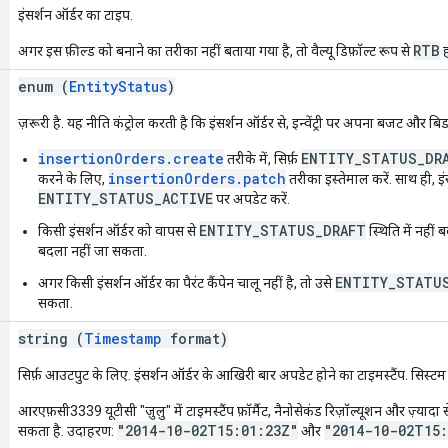
इंसर्शन ऑर्डर का टाइप.
RTB
अगर इस फ़ील्ड को बनाने का तरीका नहीं बताया गया है, तो वैल्यू डिफ़ॉल्ट रूप से
ह
enum (
EntityStatus
)
ज़रूरी है. यह नीति कंट्रोल करती है कि इंसर्शन ऑर्डर से, इन्वेंट्री पर अपना बजट और बि
insertionOrders.create
ENTITY_STATUS_DR
तरीके में, सिर्फ़
insertionOrders.patch
करने के लिए,
तरीका इस्तेमाल करें. साथ ही, इं
ENTITY_STATUS_ACTIVE
पर अपडेट करें.
ENTITY_STATUS_DRAFT
किसी इंसर्शन ऑर्डर को वापस से
स्थिति में नहीं
बदला नहीं जा सकता.
ENTITY_STATU
अगर किसी इंसर्शन ऑर्डर का पैरंट कैंपेन चालू नहीं है, तो उसे
सकता.
string (
Timestamp
format)
सिर्फ़ आउटपुट के लिए. इंसर्शन ऑर्डर के आखिरी बार अपडेट होने का टाइमस्टैंप. सिस्टम
आरएफ़सी3339 यूटीसी "ज़ुलु" में टाइमस्टैंप फ़ॉर्मैट, नैनोसेकंड रिज़ॉल्यूशन और ज़्यादा स
"2014-10-02T15:01:23Z"
"2014-10-02T15:
सकता है. उदाहरण:
और