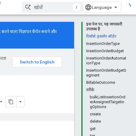
र
/
इस पेज पर, यह जानकारी
उपलब्ध है
 करने वाला विज्ञापन कैंपेन बनाने और
रिसॉर्स: इंसर्शन ऑर्डर
InsertionOrderType
InsertionOrderBudget
करता
InsertionOrderAutomat
ionType
InsertionOrderBudgetS
egment
BillableOutcome
तरीके
bulkListInsertionOrd
erAssignedTargetin
gOptions
create
delete
get
list