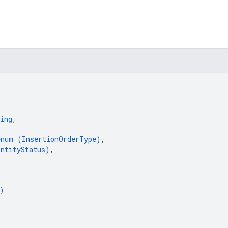
ing
,
enum (
InsertionOrderType
)
,
EntityStatus
)
,
)