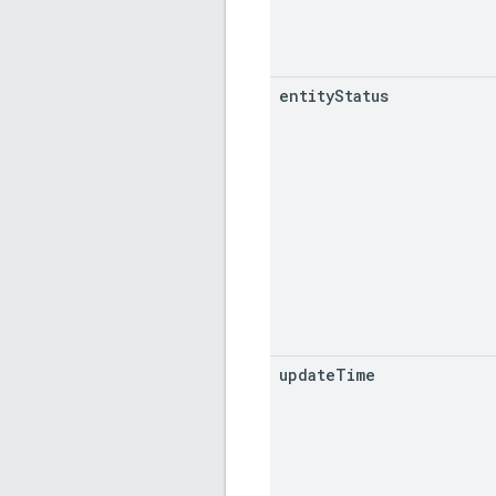
entity
Status
update
Time