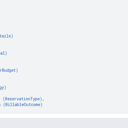
tails
)
oal
)
rBudget
)
gy
)
m (
ReservationType
)
,
m (
BillableOutcome
)