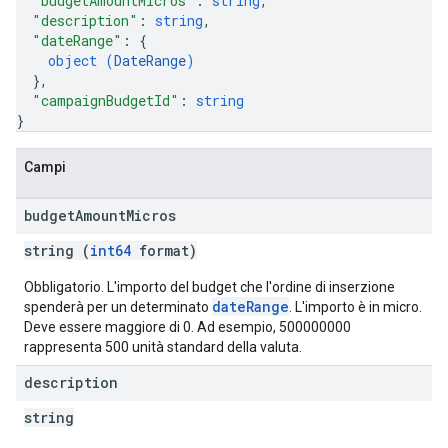
"budgetAmountMicros"
: 
string
,
"description"
: 
string
,
"dateRange"
: 
{
object (
DateRange
)
}
,
"campaignBudgetId"
: 
string
}
Campi
budget
Amount
Micros
string (
int64
format)
Obbligatorio. L'importo del budget che l'ordine di inserzione
dateRange
spenderà per un determinato
. L'importo è in micro.
Deve essere maggiore di 0. Ad esempio, 500000000
rappresenta 500 unità standard della valuta.
description
string