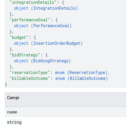
"integrationDetails"
: 
{
object (
IntegrationDetails
)
}
,
"performanceGoal"
: 
{
object (
PerformanceGoal
)
}
,
"budget"
: 
{
object (
InsertionOrderBudget
)
}
,
"bidStrategy"
: 
{
object (
BiddingStrategy
)
}
,
"reservationType"
: 
enum (
ReservationType
)
,
"billableOutcome"
: 
enum (
BillableOutcome
)
}
Campi
name
string