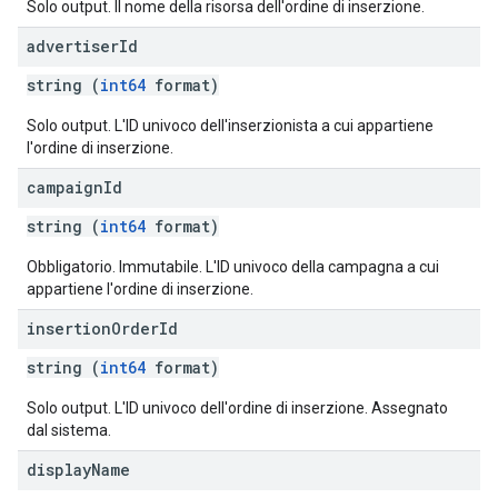
Solo output. Il nome della risorsa dell'ordine di inserzione.
advertiser
Id
string (
int64
format)
Solo output. L'ID univoco dell'inserzionista a cui appartiene
l'ordine di inserzione.
campaign
Id
string (
int64
format)
Obbligatorio. Immutabile. L'ID univoco della campagna a cui
appartiene l'ordine di inserzione.
insertion
Order
Id
string (
int64
format)
Solo output. L'ID univoco dell'ordine di inserzione. Assegnato
dal sistema.
display
Name