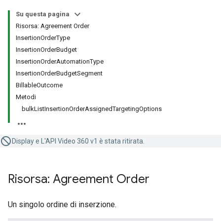
Su questa pagina
Risorsa: Agreement Order
InsertionOrderType
InsertionOrderBudget
InsertionOrderAutomationType
InsertionOrderBudgetSegment
BillableOutcome
Metodi
bulkListInsertionOrderAssignedTargetingOptions
Display e L'API Video 360 v1 è stata ritirata.
Risorsa: Agreement Order
Un singolo ordine di inserzione.