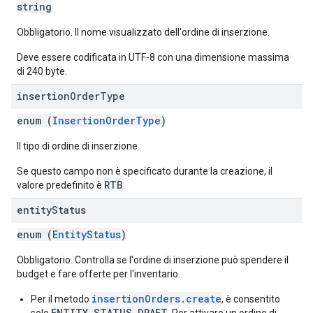
string
Obbligatorio. Il nome visualizzato dell'ordine di inserzione.
Deve essere codificata in UTF-8 con una dimensione massima
di 240 byte.
insertion
Order
Type
enum (
InsertionOrderType
)
Il tipo di ordine di inserzione.
Se questo campo non è specificato durante la creazione, il
RTB
valore predefinito è
.
entity
Status
enum (
EntityStatus
)
Obbligatorio. Controlla se l'ordine di inserzione può spendere il
budget e fare offerte per l'inventario.
insertionOrders.create
Per il metodo
, è consentito
ENTITY_STATUS_DRAFT