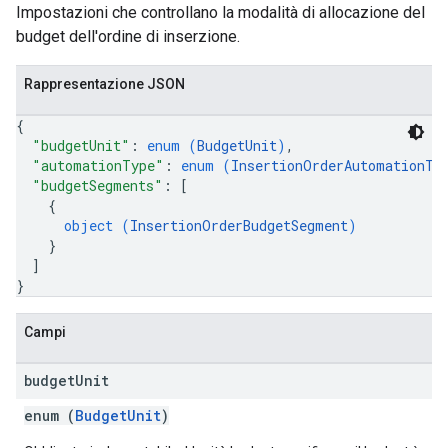
Impostazioni che controllano la modalità di allocazione del
budget dell'ordine di inserzione.
Rappresentazione JSON
{
"budgetUnit"
: 
enum (
BudgetUnit
)
,
"automationType"
: 
enum (
InsertionOrderAutomationTy
"budgetSegments"
: 
[
{
object (
InsertionOrderBudgetSegment
)
}
]
}
Campi
budget
Unit
enum (
BudgetUnit
)