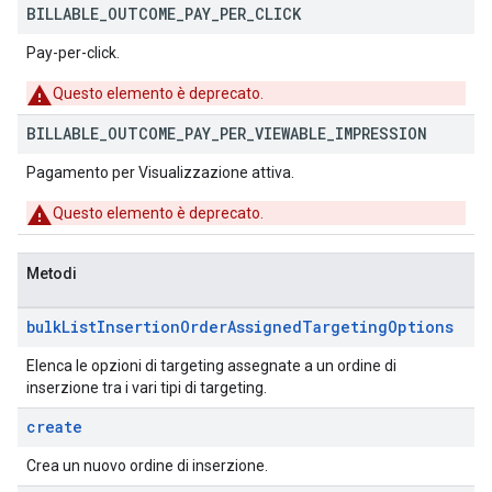
BILLABLE
_
OUTCOME
_
PAY
_
PER
_
CLICK
Pay-per-click.
Questo elemento è deprecato.
BILLABLE
_
OUTCOME
_
PAY
_
PER
_
VIEWABLE
_
IMPRESSION
Pagamento per Visualizzazione attiva.
Questo elemento è deprecato.
Metodi
bulk
List
Insertion
Order
Assigned
Targeting
Options
Elenca le opzioni di targeting assegnate a un ordine di
inserzione tra i vari tipi di targeting.
create
Crea un nuovo ordine di inserzione.