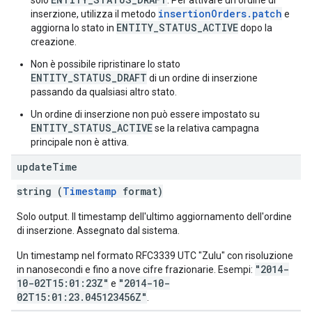
solo
. Per attivare un ordine di
insertionOrders.patch
inserzione, utilizza il metodo
e
ENTITY_STATUS_ACTIVE
aggiorna lo stato in
dopo la
creazione.
Non è possibile ripristinare lo stato
ENTITY_STATUS_DRAFT
di un ordine di inserzione
passando da qualsiasi altro stato.
Un ordine di inserzione non può essere impostato su
ENTITY_STATUS_ACTIVE
se la relativa campagna
principale non è attiva.
update
Time
string (
Timestamp
format)
Solo output. Il timestamp dell'ultimo aggiornamento dell'ordine
di inserzione. Assegnato dal sistema.
Un timestamp nel formato RFC3339 UTC "Zulu" con risoluzione
"2014-
in nanosecondi e fino a nove cifre frazionarie. Esempi:
10-02T15:01:23Z"
"2014-10-
e
02T15:01:23.045123456Z"
.