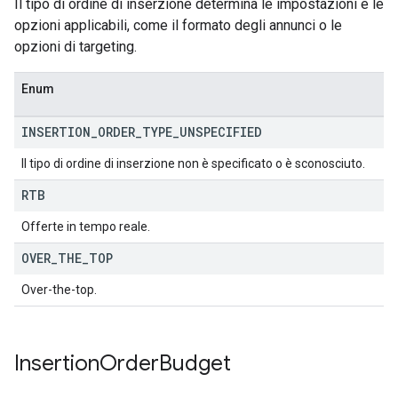
Il tipo di ordine di inserzione determina le impostazioni e le
opzioni applicabili, come il formato degli annunci o le
opzioni di targeting.
Enum
INSERTION
_
ORDER
_
TYPE
_
UNSPECIFIED
Il tipo di ordine di inserzione non è specificato o è sconosciuto.
RTB
Offerte in tempo reale.
OVER
_
THE
_
TOP
Over-the-top.
Insertion
Order
Budget