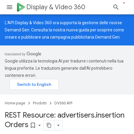
Display & Video 360
L'API Display & Video 360 ora supporta la gestione delle risorse
Demand Gen. Consulta la nostra
nuova guida
per scoprire come
creare e pubblicare una campagna pubblicitaria Demand Gen.
Google utilizza la tecnologia AI per tradurre i contenuti nella tua
lingua preferita. Le traduzioni generate dall'AI potrebbero
contenere errori.
Home page
Prodotti
DV360 API
REST Resource: advertisers
.
insertion
Orders
bookmark_border