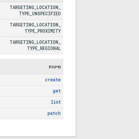
TARGETING
_
LOCATION
_
TYPE
_
UNSPECIFIED
TARGETING
_
LOCATION
_
TYPE
_
PROXIMITY
TARGETING
_
LOCATION
_
TYPE
_
REGIONAL
שיטות
create
get
list
patch