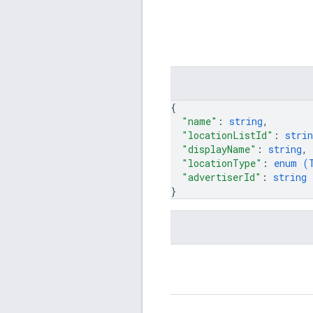
{
"name"
: 
string
,
"locationListId"
: 
strin
"displayName"
: 
string
,
"locationType"
: 
enum (
"advertiserId"
: 
string
}