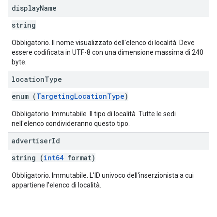
display
Name
string
Obbligatorio. Il nome visualizzato dell'elenco di località. Deve
essere codificata in UTF-8 con una dimensione massima di 240
byte.
location
Type
enum (
TargetingLocationType
)
Obbligatorio. Immutabile. Il tipo di località. Tutte le sedi
nell'elenco condivideranno questo tipo.
advertiser
Id
string (
int64
format)
Obbligatorio. Immutabile. L'ID univoco dell'inserzionista a cui
appartiene l'elenco di località.