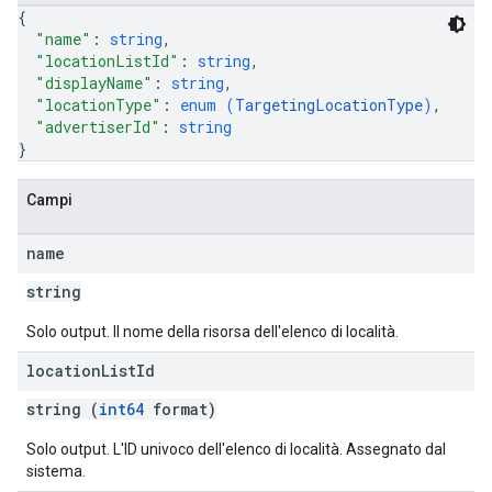
{
"name"
: 
string
,
"locationListId"
: 
string
,
"displayName"
: 
string
,
"locationType"
: 
enum (
TargetingLocationType
)
,
"advertiserId"
: 
string
}
Campi
name
string
Solo output. Il nome della risorsa dell'elenco di località.
location
List
Id
string (
int64
format)
Solo output. L'ID univoco dell'elenco di località. Assegnato dal
sistema.