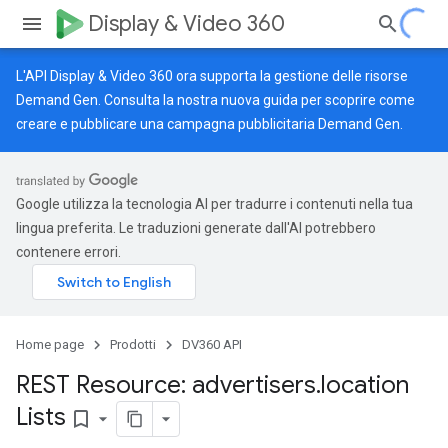
Display & Video 360
L'API Display & Video 360 ora supporta la gestione delle risorse
Demand Gen. Consulta la nostra
nuova guida
per scoprire come
creare e pubblicare una campagna pubblicitaria Demand Gen.
Google utilizza la tecnologia AI per tradurre i contenuti nella tua
lingua preferita. Le traduzioni generate dall'AI potrebbero
contenere errori.
Home page
Prodotti
DV360 API
REST Resource: advertisers
.
location
Lists
bookmark_border