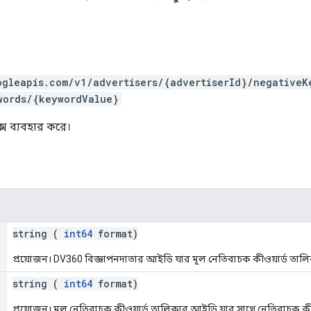
ogleapis.com/v1/advertisers/{advertiserId}/negativeK
words/{keywordValue}
ক্স ব্যবহার করে।
string (
int64
format)
প্রয়োজন। DV360 বিজ্ঞাপনদাতার আইডি যার মূল নেতিবাচক কীওয়ার্ড তালিকা 
string (
int64
format)
প্রয়োজন। মূল নেতিবাচক কীওয়ার্ড তালিকার আইডি যার সাথে নেতিবাচক কীওয