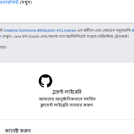
 ওভারভিউ
দেখুন।
ন্ট
Creative Commons Attribution 4.0 License
-এর অধীনে এবং কোডের নমুনাগুলি
A
ি
দেখুন। Java হল Oracle এবং/অথবা তার অ্যাফিলিয়েট সংস্থার রেজিস্টার্ড ট্রেডমার্ক।
েছে।
ক্লায়েন্ট লাইব্রেরি
আমাদের আনুষ্ঠানিকভাবে সমর্থিত
ক্লায়েন্ট লাইব্রেরি ব্যবহার করুন.
কানেক্ট করুন