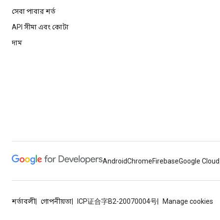
সেবা পাবার শর্ত
API সীমা এবং কোটা
দাম
Android
Chrome
Firebase
Google Cloud
শর্তাবলী
গোপনীয়তা
ICP证合字B2-20070004号
Manage cookies