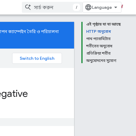
/
এই পৃষ্ঠায় যা যা আছে
াপন ক্যাম্পেইন তৈরি ও পরিচালনা
HTTP অনুরোধ
পাথ প্যারামিটার
শরীরের অনুরোধ
প্রতিক্রিয়া শরীর
অনুমোদনের সুযোগ
gative