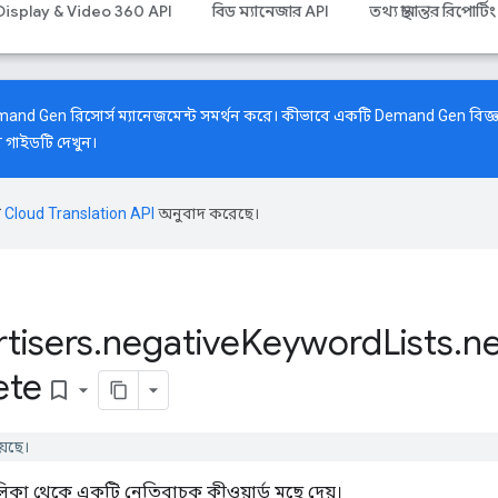
Display & Video 360 API
বিড ম্যানেজার API
তথ্য স্থানান্তর রিপোর্টিং
and Gen রিসোর্স ম্যানেজমেন্ট সমর্থন করে। কীভাবে একটি Demand Gen বিজ্ঞ
ন গাইডটি
দেখুন।
ি
Cloud Translation API
অনুবাদ করেছে।
tisers
.
negative
Keyword
Lists
.
ne
ete
bookmark_border
়েছে।
িকা থেকে একটি নেতিবাচক কীওয়ার্ড মুছে দেয়।