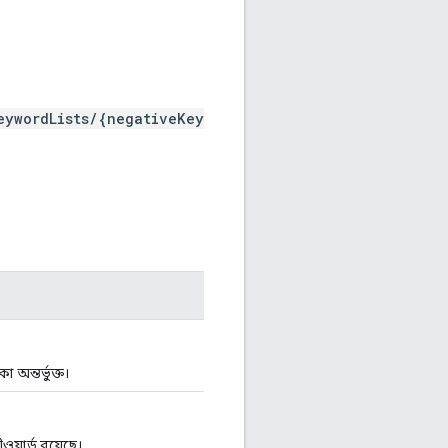
eywordLists/{negativeKey
অন্তর্ভুক্ত।
়ার্ড রয়েছে।