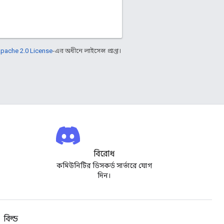
pache 2.0 License
-এর অধীনে লাইসেন্স প্রাপ্ত।
বিরোধ
কমিউনিটির ডিসকর্ড সার্ভারে যোগ
দিন।
বিল্ড