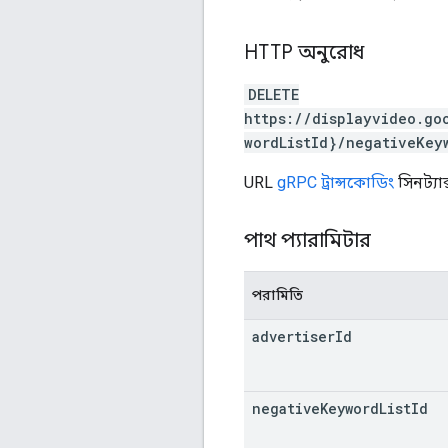
HTTP অনুরোধ
DELETE
https://displayvideo.go
wordListId}/negativeKey
URL
gRPC ট্রান্সকোডিং
সিনট্যা
পাথ প্যারামিটার
পরামিতি
advertiser
Id
negative
Keyword
List
Id