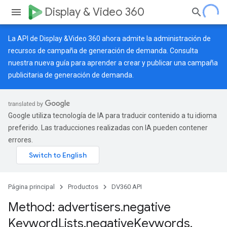
Display & Video 360
La API de Display &Video 360 ahora admite la administración de
recursos de campaña de generación de demanda. Consulta
nuestra
nueva guía
para aprender a crear y publicar una campaña
publicitaria de generación de demanda.
Google utiliza tecnología de IA para traducir contenido a tu idioma
preferido. Las traducciones realizadas con IA pueden contener
errores.
Página principal
Productos
DV360 API
Method: advertisers
.
negative
Keyword
Lists
.
negative
Keywords
.