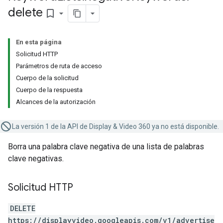
delete
bookmark_border
En esta página
Solicitud HTTP
Parámetros de ruta de acceso
Cuerpo de la solicitud
Cuerpo de la respuesta
Alcances de la autorización
La versión 1 de la API de Display & Video 360 ya no está disponible.
Borra una palabra clave negativa de una lista de palabras
clave negativas.
Solicitud HTTP
DELETE
https://displayvideo.googleapis.com/v1/advertise