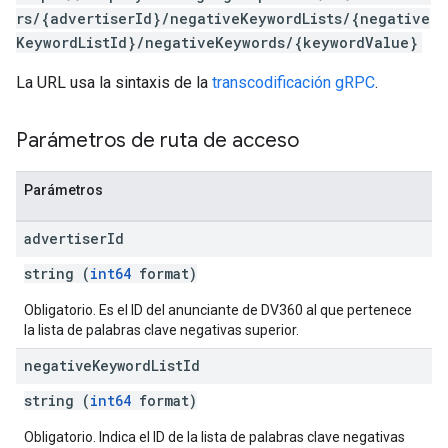
rs/{advertiserId}/negativeKeywordLists/{negative
KeywordListId}/negativeKeywords/{keywordValue}
La URL usa la sintaxis de la
transcodificación gRPC
.
Parámetros de ruta de acceso
Parámetros
advertiser
Id
string (
int64
format)
Obligatorio. Es el ID del anunciante de DV360 al que pertenece
la lista de palabras clave negativas superior.
negative
Keyword
List
Id
string (
int64
format)
Obligatorio. Indica el ID de la lista de palabras clave negativas