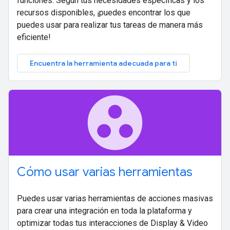
funciones. Según tus necesidades específicas y los
recursos disponibles, ¡puedes encontrar los que
puedes usar para realizar tus tareas de manera más
eficiente!
Encuentra la herramienta adecuada para ti
group_work
Cómo usar varias herramientas
Puedes usar varias herramientas de acciones masivas
para crear una integración en toda la plataforma y
optimizar todas tus interacciones de Display & Video