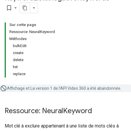
bookmark_border
Sur cette page
Ressource: NeuralKeyword
Méthodes
bulkEdit
create
delete
list
replace
Affichage et La version 1 de l'API Video 360 a été abandonnée.
Ressource: Neural
Keyword
Mot clé à exclure appartenant à une liste de mots clés à