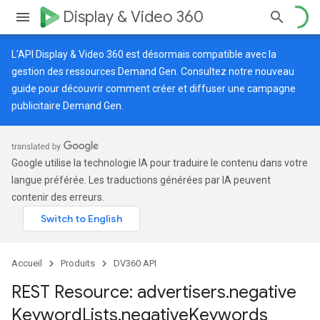
Display & Video 360
L'API Display & Video 360 est désormais compatible avec la
gestion des ressources Demand Gen. Consultez notre
nouveau
guide
pour découvrir comment créer et diffuser une campagne
publicitaire Demand Gen.
Google utilise la technologie IA pour traduire le contenu dans votre
langue préférée. Les traductions générées par IA peuvent
contenir des erreurs.
Accueil
Produits
DV360 API
REST Resource: advertisers
.
negative
Keyword
Lists
.
negative
Keywords