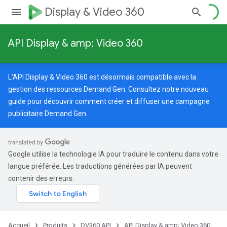
Display & Video 360
API Display & amp; Video 360
L'API Display & Video 360 est désormais compatible avec la
gestion des ressources Demand Gen. Consultez notre
nouveau
guide
pour découvrir comment créer et diffuser une campagne
publicitaire Demand Gen.
Google utilise la technologie IA pour traduire le contenu dans votre
langue préférée. Les traductions générées par IA peuvent
contenir des erreurs.
Accueil
Produits
DV360 API
API Display & amp; Video 360