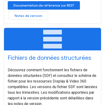
Documentation de référence sur REST
Notes de version
table_rows
Fichiers de données structurées
Découvrez comment fonctionnent les fichiers de
données structurées (SDF) et consultez le schéma de
fichier pour les ressources Display & Video 360
compatibles. Les versions du fichier SDF sont lancées
tous les trimestres. Les modifications apportées par
rapport à la version précédente sont détaillées dans
les notes de version.