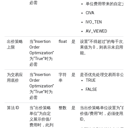
必需
单位费用带来的自定义
CIVA
IVO_TEN
AV_VIEWED
出价策略
当“Insertion
float
是
设置“不得超过”的每千次
上限
Order
果值为 0，则表示未启用“
Optimization”
能。
为“True”时为
必需
为交易应
当“Insertion
字符
是
是否优先处理交易而非公开
用底价
Order
串
TRUE
Optimization”
FALSE
为“True”时为
必需
算法 ID
当“出价策略
整数
是
当出价策略单位设置为“自
单位”为自定
价值/费用”时，必须使用
义展示价值/
ID。
费用时，此列