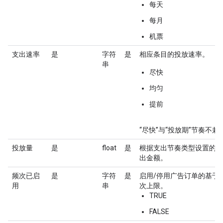
每天
每月
机票
支出速率
是
字符
是
相应条目的投放速率。
串
尽快
均匀
提前
“尽快”与“投放期”节奏不兼
投放量
是
float
是
根据支出节奏类型设置的每
出金额。
频次已启
是
字符
是
启用/停用广告订单的基于
用
串
次上限。
TRUE
FALSE