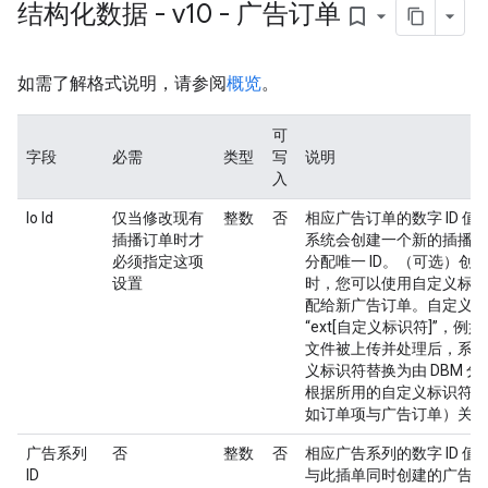
结构化数据 - v10 - 广告订单
bookmark_border
如需了解格式说明，请参阅
概览
。
可
字段
必需
类型
写
说明
入
Io Id
仅当修改现有
整数
否
相应广告订单的数字 ID 
插播订单时才
系统会创建一个新的插播订单
必须指定这项
分配唯一 ID。（可选）创
设置
时，您可以使用自定义标识
配给新广告订单。自定义标
“ext[自定义标识符]”，例如 
文件被上传并处理后，系统
义标识符替换为由 DBM 分
根据所用的自定义标识符将
如订单项与广告订单）关联
广告系列
否
整数
否
相应广告系列的数字 ID 
ID
与此插单同时创建的广告系