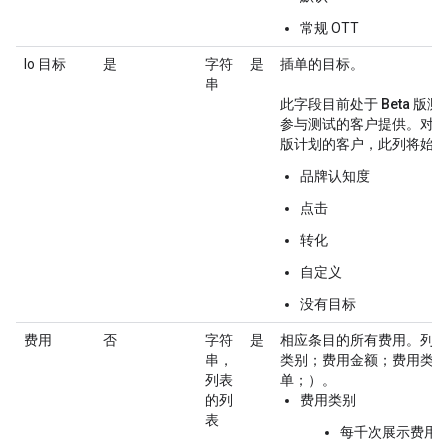
常规 OTT
Io 目标
是
字符
是
插单的目标。
串
此字段目前处于 Beta 版
参与测试的客户提供。对于未
版计划的客户，此列将始终
品牌认知度
点击
转化
自定义
没有目标
费用
否
字符
是
相应条目的所有费用。列表
串，
类别；费用金额；费用类型
列表
单；）。
的列
费用类别
表
每千次展示费用