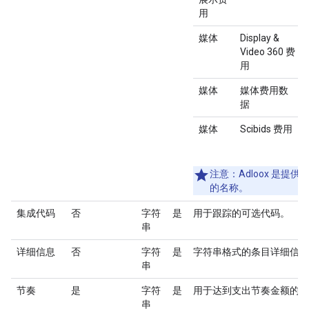
用
媒体
Display &
Video 360 费
用
媒体
媒体费用数
据
媒体
Scibids 费用
注意
：Adloox 是提供方
的名称。
集成代码
否
字符
是
用于跟踪的可选代码。
串
详细信息
否
字符
是
字符串格式的条目详细信息
串
节奏
是
字符
是
用于达到支出节奏金额的时
串