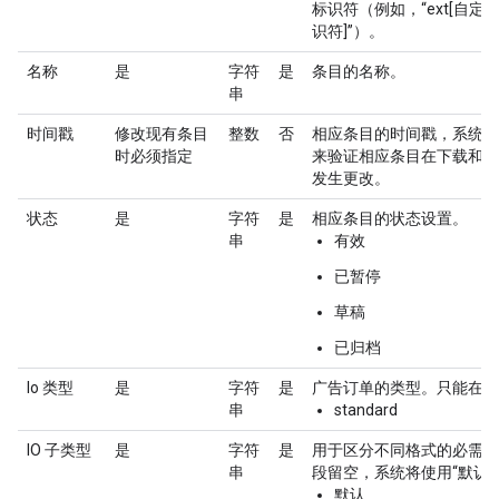
标识符（例如，“ext[自定
识符]”）。
名称
是
字符
是
条目的名称。
串
时间戳
修改现有条目
整数
否
相应条目的时间戳，系统会
时必须指定
来验证相应条目在下载和上
发生更改。
状态
是
字符
是
相应条目的状态设置。
串
有效
已暂停
草稿
已归档
Io 类型
是
字符
是
广告订单的类型。只能在创
串
standard
IO 子类型
是
字符
是
用于区分不同格式的必需字
串
段留空，系统将使用“默认”
默认