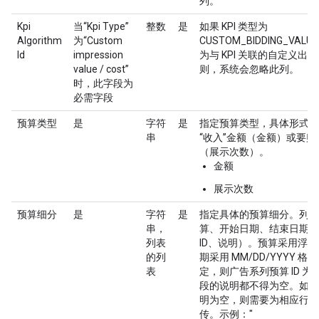
列。
Kpi
当“Kpi Type”
整数
是
如果 KPI 类型为
Algorithm
为“Custom
CUSTOM_BIDDING_VAL
Id
impression
为与 KPI 关联的自定义出价
value / cost”
则，系统会忽略此列。
时，此字段为
必需字段
预算类型
是
字符
是
指定预算类型，具体形式可
串
“收入”金额（金额）或要
（展示次数）。
金额
展示次数
预算细分
是
字符
是
指定具体的预算细分。列表
串，
算、开始日期、结束日期、
列表
ID、说明）。预算采用浮
的列
期采用 MM/DD/YYYY 
表
定，则广告系列预算 ID 
段的说明都不得为空。如果
明为空，则需要为相应行提
传。示例："