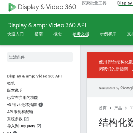
探索批量工具
Display
Display & Video 360
Display & amp; Video 360 API
快速入门
指南
概念
参考文档
示例和库
支
使用
部分结构化数
阅我们的
新指南
，
Display & amp; Video 360 API
概览
版本说明
已宣布弃用的功能
v3 到 v4 迁移指南
首页
产品
D
API 限制和配额
结构化数据
系统参数
导入到 Big
Query