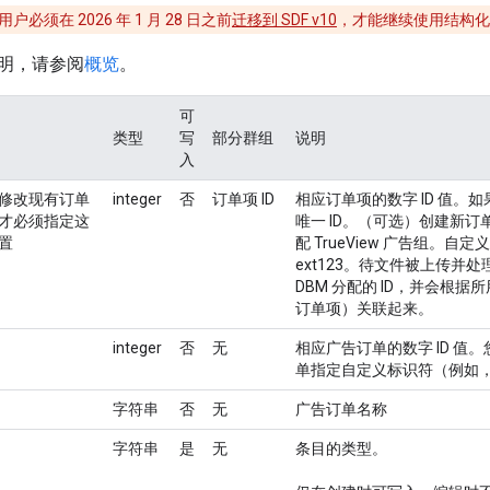
户必须在 2026 年 1 月 28 日之前
迁移到 SDF v10
，才能继续使用结构化
明，请参阅
概览
。
可
类型
写
部分群组
说明
入
修改现有订单
integer
否
订单项 ID
相应订单项的数字 ID 值
才必须指定这
唯一 ID。（可选）创建新
置
配 TrueView 广告组。自
ext123。待文件被上传
DBM 分配的 ID，并会根
订单项）关联起来。
integer
否
无
相应广告订单的数字 ID 
单指定自定义标识符（例如，“ext[cu
字符串
否
无
广告订单名称
字符串
是
无
条目的类型。