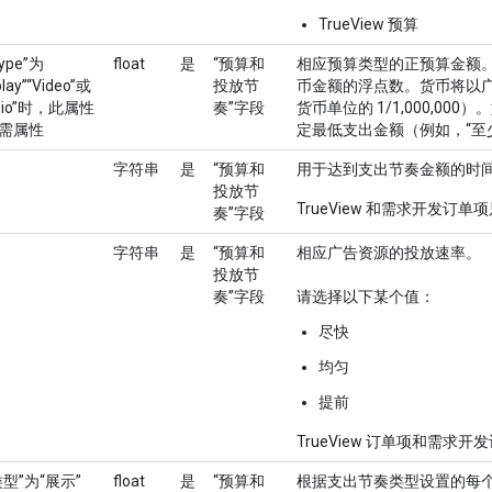
TrueView 预算
ype”为
float
是
“预算和
相应预算类型的正预算金额
play”“Video”或
投放节
币金额的浮点数。货币将以
dio”时，此属性
奏”字段
货币单位的 1/1,000,0
需属性
定最低支出金额（例如，“至
字符串
是
“预算和
用于达到支出节奏金额的时
投放节
TrueView 和需求开发订
奏”字段
字符串
是
“预算和
相应广告资源的投放速率。
投放节
奏”字段
请选择以下某个值：
尽快
均匀
提前
TrueView 订单项和需求开
类型”为“展示”
float
是
“预算和
根据支出节奏类型设置的每