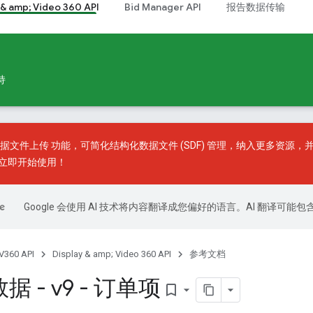
 & amp; Video 360 API
Bid Manager API
报告数据传输
持
据文件上传
功能，可简化结构化数据文件 (SDF) 管理，纳入更多资源
立即开始使用！
Google 会使用 AI 技术将内容翻译成您偏好的语言。AI 翻译可能
V360 API
Display & amp; Video 360 API
参考文档
 - v9 - 订单项
bookmark_border