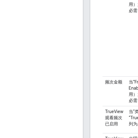
用）
必需
频次金额
当“F
Ena
用）
必需
TrueView
当“
观看频次
“Tr
已启用
列为