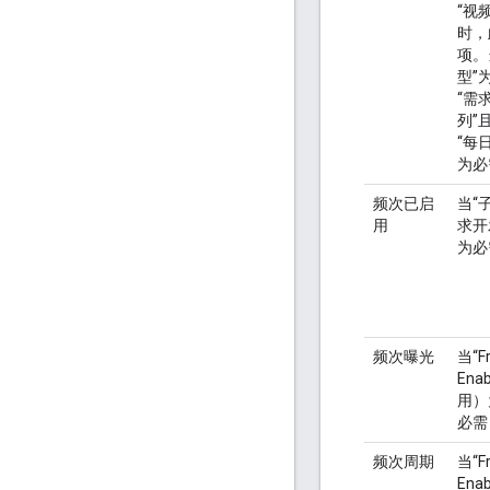
“视频
时，
项。
型”为
“需
列”
“每
为必
频次已启
当“
用
求开
为必
频次曝光
当“F
Ena
用）
必需
频次周期
当“F
Ena