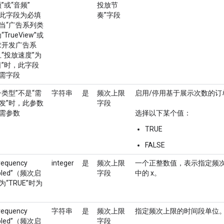
”或“音频”
投放节
此字段为必填
奏”字段
当“广告系列类
“TrueView”或
求开发广告系
且“投放速度”为
日”时，此字段
需字段
子类型”不是“需
字符串
是
频次上限
启用/停用基于展示次数的订
发”时，此参数
字段
需参数
选择以下某个值：
TRUE
FALSE
requency
integer
是
频次上限
一个正整数值，表示指定频次金
bled”（频次启
字段
中的 x。
为“TRUE”时为
requency
字符串
是
频次上限
指定频次上限的时间段单位
bled”（频次启
字段