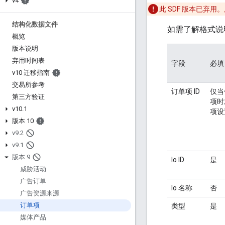
v4
此 SDF 版本已弃用。用
结构化数据文件
如需了解格式说
概览
版本说明
弃用时间表
字段
必填
v10 迁移指南
交易所参考
订单项 ID
仅当
第三方验证
项时
v10
.
1
项设
版本 10
v9
.
2
v9
.
1
版本 9
Io ID
是
威胁活动
广告订单
Io 名称
否
广告资源来源
订单项
类型
是
媒体产品