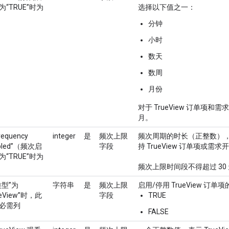
为“TRUE”时为
选择以下值之一：
分钟
小时
数天
数周
月份
对于 TrueView 订单
月。
requency
integer
是
频次上限
频次周期的时长（正整数），即“
bled”（频次启
字段
持 TrueView 订单项或需
为“TRUE”时为
频次上限时间段不得超过 30
类型”为
字符串
是
频次上限
启用/停用 TrueView 
ueView”时，此
字段
TRUE
必需列
FALSE