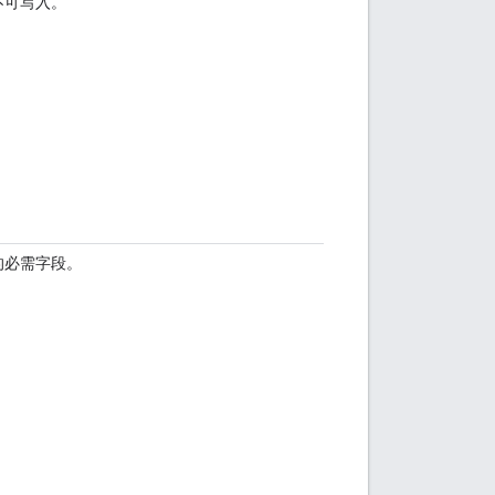
不可写入。
的必需字段。