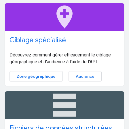
add_location
Ciblage spécialisé
Découvrez comment gérer efficacement le ciblage
géographique et d'audience à l'aide de l'API.
Zone géographique
Audience
table_rows
Fichiers de données structurées