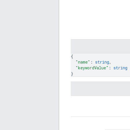
{
"name"
: 
string
,
"keywordValue"
: 
string
}