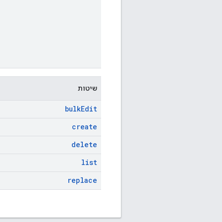
שיטות
bulk
Edit
create
delete
list
replace