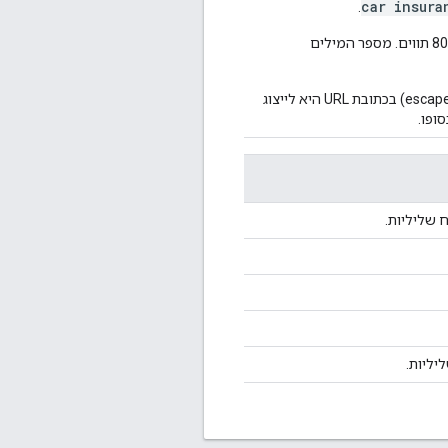
car insura
.
חייב להיות בקידוד UTF-8 ובגודל מקסימלי של 255 בייטים. אפשר להזין עד 80 תווים. מספר המילים
תווים חוקיים מוגבלים לתווי ASCII בלבד. האפשרות היחידה של תו בריחה (escape) בכתובת URL היא לייצוג
ופו.
 שליליות.
ליות.