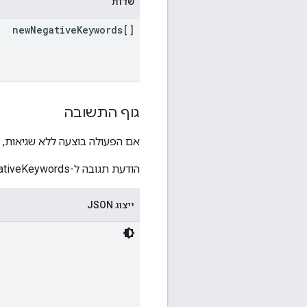
שדות
new
Negative
Keywords[]
גוף התשובה
אם הפעולה בוצעה ללא שגיאות, ג
הודעת תגובה ל-NegativeKeywordService.ConfirmNegativeKeywords (החלפת מילות מפתח שליליות).
ייצוג JSON