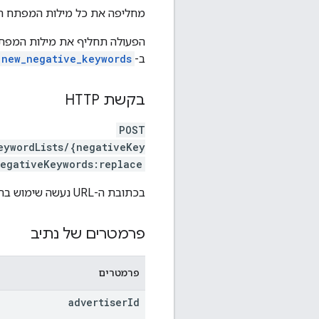
מחליפה את כל מילות המפתח הש
הפעולה תחליף את מילות המפתח
ב-
.new_negative_keywords
בקשת HTTP
POST
eywordLists/{negativeKey
negativeKeywords:replace
בכתובת ה-URL נעשה שימוש בתחביר
פרמטרים של נתיב
פרמטרים
advertiser
Id