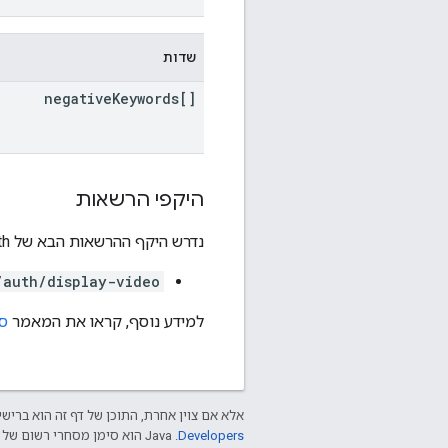
שדות
negative
Keywords[]
היקפי הרשאות
נדרש היקף ההרשאות הבא של OAuth:
/auth/display-video
למידע נוסף, קראו את המאמר
סק
אלא אם צוין אחרת, התוכן של דף זה הוא ברישי
Developers‏
.‏ Java הוא סימן מסחרי רשום של חברת Oracle ו/או של השותפים העצמאיים שלה.