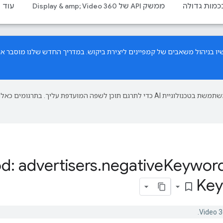
בכמות גדולה
ממשק API של Display & amp; Video 360
עוד
במדריך החדש
שלנו מוסבר איך
‫Google משתמשת בטכנולוגיית AI כדי לתרגם תוכן לשפה המועדפת עליך. בתרגומים כאלו
: advertisers
.
negative
Keywor
Key
bookmark_border