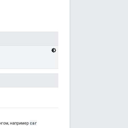
car
нгом, например