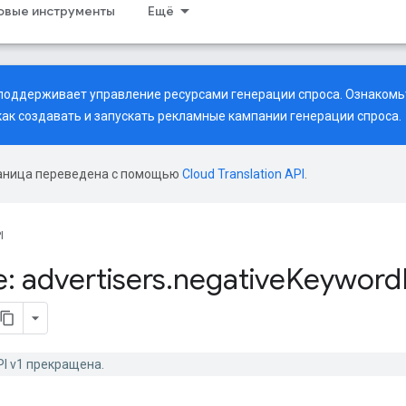
совые инструменты
Ещё
рь поддерживает управление ресурсами генерации спроса. Ознаком
 как создавать и запускать рекламные кампании генерации спроса.
аница переведена с помощью
Cloud Translation API
.
I
: advertisers
.
negative
Keyword
PI v1 прекращена.