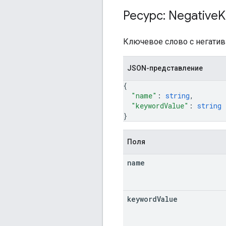
Ресурс: Negative
K
Ключевое слово с негатив
JSON-представление
{
"name"
: 
string
,
"keywordValue"
: 
string
}
Поля
name
keyword
Value