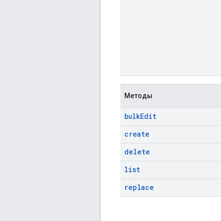
Методы
bulk
Edit
create
delete
list
replace