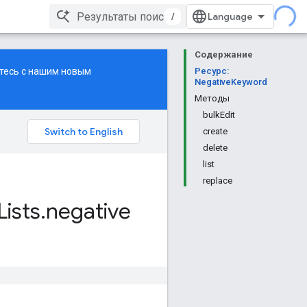
/
Содержание
ьтесь с нашим
новым
Ресурс:
NegativeKeyword
Методы
bulkEdit
create
delete
list
replace
Lists
.
negative