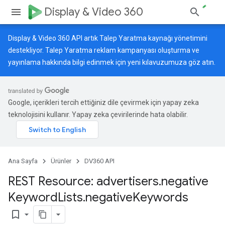
Display & Video 360
Display & Video 360 API artık Talep Yaratma kaynağı yönetimini
destekliyor. Talep Yaratma reklam kampanyası oluşturma ve
yayınlama hakkında bilgi edinmek için
yeni kılavuzumuza
göz atın.
Google, içerikleri tercih ettiğiniz dile çevirmek için yapay zeka
teknolojisini kullanır. Yapay zeka çevirilerinde hata olabilir.
Ana Sayfa
Ürünler
DV360 API
REST Resource: advertisers
.
negative
Keyword
Lists
.
negative
Keywords
bookmark_border