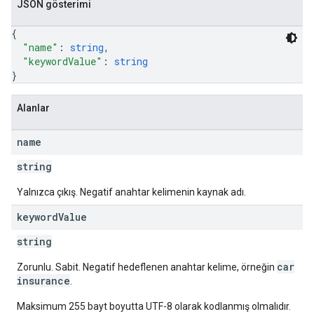
JSON gösterimi
{
"name"
: 
string
,
"keywordValue"
: 
string
}
Alanlar
name
string
Yalnızca çıkış. Negatif anahtar kelimenin kaynak adı.
keyword
Value
string
car
Zorunlu. Sabit. Negatif hedeflenen anahtar kelime, örneğin
insurance
.
Maksimum 255 bayt boyutta UTF-8 olarak kodlanmış olmalıdır.