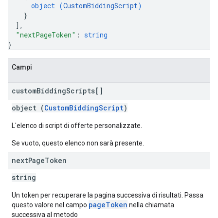
object (
CustomBiddingScript
)
}
]
,
"nextPageToken"
: 
string
}
Campi
custom
Bidding
Scripts[]
object (
CustomBiddingScript
)
L'elenco di script di offerte personalizzate.
Se vuoto, questo elenco non sarà presente.
next
Page
Token
string
Un token per recuperare la pagina successiva di risultati. Passa
pageToken
questo valore nel campo
nella chiamata
successiva al metodo