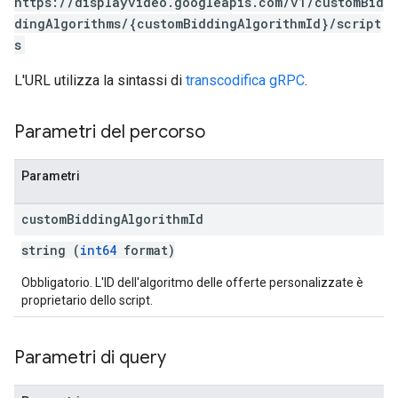
https://displayvideo.googleapis.com/v1/customBid
dingAlgorithms/{customBiddingAlgorithmId}/script
s
L'URL utilizza la sintassi di
transcodifica gRPC
.
Parametri del percorso
Parametri
custom
Bidding
Algorithm
Id
string (
int64
format)
Obbligatorio. L'ID dell'algoritmo delle offerte personalizzate è
proprietario dello script.
Parametri di query