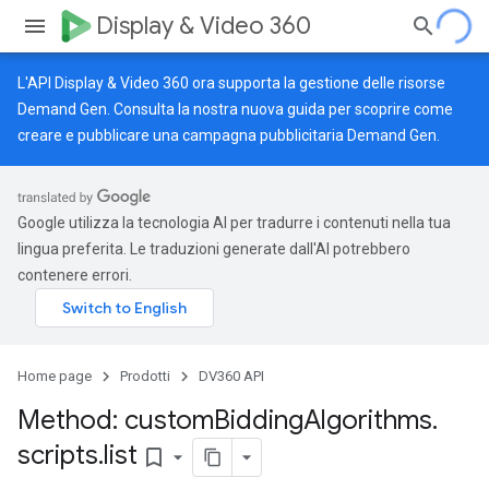
Display & Video 360
L'API Display & Video 360 ora supporta la gestione delle risorse
Demand Gen. Consulta la nostra
nuova guida
per scoprire come
creare e pubblicare una campagna pubblicitaria Demand Gen.
Google utilizza la tecnologia AI per tradurre i contenuti nella tua
lingua preferita. Le traduzioni generate dall'AI potrebbero
contenere errori.
Home page
Prodotti
DV360 API
Method: custom
Bidding
Algorithms
.
scripts
.
list
bookmark_border