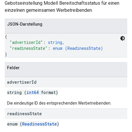
Gebotseinstellung Modell Bereitschaftsstatus für einen
einzelnen gemeinsamen Werbetreibenden.
JSON-Darstellung
{
"advertiserId"
: 
string
,
"readinessState"
: 
enum (
ReadinessState
)
}
Felder
advertiser
Id
string (
int64
format)
Die eindeutige ID des entsprechenden Werbetreibenden.
readiness
State
enum (
ReadinessState
)