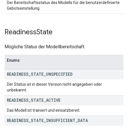
Der Bereitschaftsstatus des Modells für die benutzerdefinierte
Gebotseinstellung.
Readiness
State
Mögliche Status der Modellbereitschaft.
Enums
READINESS
_
STATE
_
UNSPECIFIED
Der Status ist in dieser Version nicht angegeben oder
unbekannt.
READINESS
_
STATE
_
ACTIVE
Das Modell ist trainiert und einsatzbereit.
READINESS
_
STATE
_
INSUFFICIENT
_
DATA