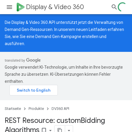
Display & Video 360
Die Display & Video 360 API unterstützt jetzt die Verwaltung von
Demand Gen-Ressourcen.
In unserem neuen Leitfaden
erfahren
Sie, wie Sie eine Demand Gen-Kampagne erstellen und
ausführen.
Google verwendet KI-Technologie, um Inhalte in Ihre bevorzugte
Sprache zu übersetzen. KI-Übersetzungen können Fehler
enthalten.
Startseite
Produkte
DV360 API
REST Resource: custom
Bidding
Algorithms
bookmark_border