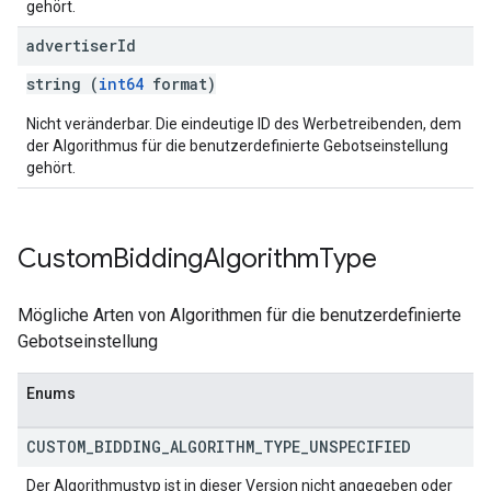
gehört.
advertiser
Id
string (
int64
format)
Nicht veränderbar. Die eindeutige ID des Werbetreibenden, dem
der Algorithmus für die benutzerdefinierte Gebotseinstellung
gehört.
Custom
Bidding
Algorithm
Type
Mögliche Arten von Algorithmen für die benutzerdefinierte
Gebotseinstellung
Enums
CUSTOM
_
BIDDING
_
ALGORITHM
_
TYPE
_
UNSPECIFIED
Der Algorithmustyp ist in dieser Version nicht angegeben oder