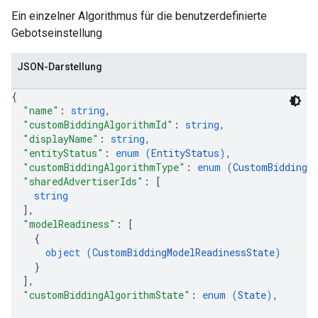
Ein einzelner Algorithmus für die benutzerdefinierte
Gebotseinstellung
JSON-Darstellung
{
"name"
: 
string
,
"customBiddingAlgorithmId"
: 
string
,
"displayName"
: 
string
,
"entityStatus"
: 
enum (
EntityStatus
)
,
"customBiddingAlgorithmType"
: 
enum (
CustomBiddingA
"sharedAdvertiserIds"
: 
[
string
]
,
"modelReadiness"
: 
[
{
object (
CustomBiddingModelReadinessState
)
}
]
,
"customBiddingAlgorithmState"
: 
enum (
State
)
,