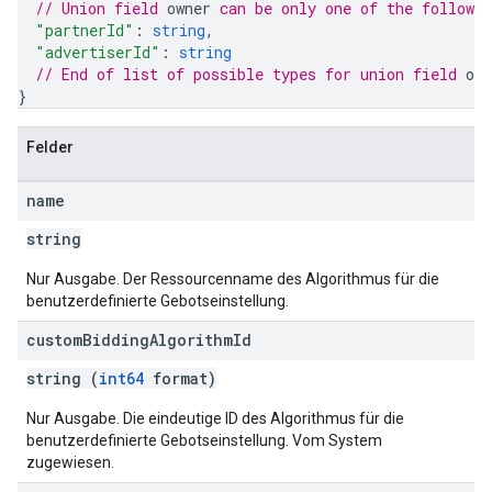
// Union field 
owner
 can be only one of the followi
"partnerId"
: 
string
,
"advertiserId"
: 
string
// End of list of possible types for union field 
own
}
Felder
name
string
Nur Ausgabe. Der Ressourcenname des Algorithmus für die
benutzerdefinierte Gebotseinstellung.
custom
Bidding
Algorithm
Id
string (
int64
format)
Nur Ausgabe. Die eindeutige ID des Algorithmus für die
benutzerdefinierte Gebotseinstellung. Vom System
zugewiesen.