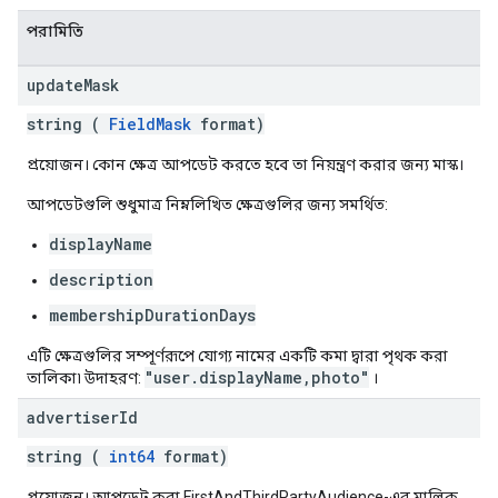
পরামিতি
update
Mask
string (
FieldMask
format)
প্রয়োজন। কোন ক্ষেত্র আপডেট করতে হবে তা নিয়ন্ত্রণ করার জন্য মাস্ক।
আপডেটগুলি শুধুমাত্র নিম্নলিখিত ক্ষেত্রগুলির জন্য সমর্থিত:
displayName
description
membershipDurationDays
এটি ক্ষেত্রগুলির সম্পূর্ণরূপে যোগ্য নামের একটি কমা দ্বারা পৃথক করা
"user.displayName,photo"
তালিকা৷ উদাহরণ:
।
advertiser
Id
string (
int64
format)
প্রয়োজন। আপডেট করা FirstAndThirdPartyAudience-এর মালিক