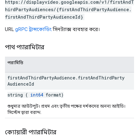
https://displayvideo.googleapis.com/v1/firstAndT
hirdPartyAudiences/{firstAndThirdPartyAudience.
firstAndThirdPartyAudienceId}
URL
gRPC ট্রান্সকোডিং
সিনট্যাক্স ব্যবহার করে।
পাথ প্যারামিটার
পরামিতি
first
And
Third
Party
Audience
.
first
And
Third
Party
Audience
Id
string (
int64
format)
শুধুমাত্র আউটপুট। প্রথম এবং তৃতীয় পক্ষের দর্শকদের অনন্য আইডি।
সিস্টেম দ্বারা বরাদ্দ.
ক্যোয়ারী প্যারামিটার