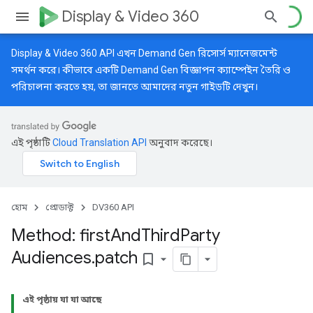
Display & Video 360
Display & Video 360 API এখন Demand Gen রিসোর্স ম্যানেজমেন্ট
সমর্থন করে। কীভাবে একটি Demand Gen বিজ্ঞাপন ক্যাম্পেইন তৈরি ও
পরিচালনা করতে হয়, তা জানতে আমাদের
নতুন গাইডটি
দেখুন।
এই পৃষ্ঠাটি
Cloud Translation API
অনুবাদ করেছে।
হোম
প্রোডাক্ট
DV360 API
Method: first
And
Third
Party
Audiences
.
patch
bookmark_border
এই পৃষ্ঠায় যা যা আছে