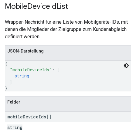
Mobile
Device
Id
List
Wrapper-Nachricht für eine Liste von Mobilgeräte-IDs, mit
denen die Mitglieder der Zielgruppe zum Kundenabgleich
definiert werden.
JSON-Darstellung
{
"mobileDeviceIds"
: 
[
string
]
}
Felder
mobile
Device
Ids[]
string