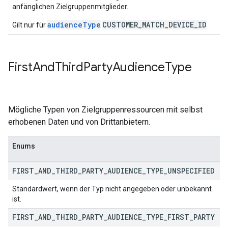
anfänglichen Zielgruppenmitglieder.
audienceType
CUSTOMER_MATCH_DEVICE_ID
Gilt nur für
First
And
Third
Party
Audience
Type
Mögliche Typen von Zielgruppenressourcen mit selbst
erhobenen Daten und von Drittanbietern.
Enums
FIRST
_
AND
_
THIRD
_
PARTY
_
AUDIENCE
_
TYPE
_
UNSPECIFIED
Standardwert, wenn der Typ nicht angegeben oder unbekannt
ist.
FIRST
_
AND
_
THIRD
_
PARTY
_
AUDIENCE
_
TYPE
_
FIRST
_
PARTY