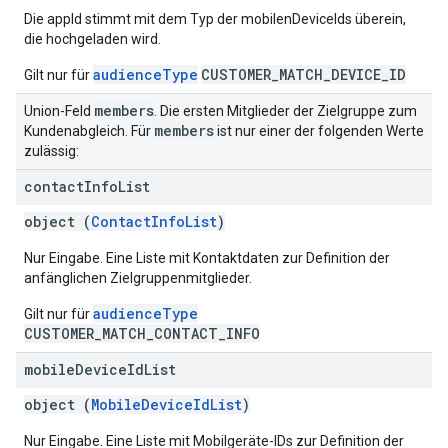
Die appId stimmt mit dem Typ der mobilenDeviceIds überein,
die hochgeladen wird.
audienceType
CUSTOMER_MATCH_DEVICE_ID
Gilt nur für
members
Union-Feld
. Die ersten Mitglieder der Zielgruppe zum
members
Kundenabgleich. Für
ist nur einer der folgenden Werte
zulässig:
contact
Info
List
object (
ContactInfoList
)
Nur Eingabe. Eine Liste mit Kontaktdaten zur Definition der
anfänglichen Zielgruppenmitglieder.
audienceType
Gilt nur für
CUSTOMER_MATCH_CONTACT_INFO
mobile
Device
Id
List
object (
MobileDeviceIdList
)
Nur Eingabe. Eine Liste mit Mobilgeräte-IDs zur Definition der