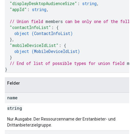
"displayDesktopAudienceSize"
: 
string
,
"appId"
: 
string
,
// Union field 
members
 can be only one of the follo
"contactInfoList"
: 
{
object (
ContactInfoList
)
}
,
"mobileDeviceIdList"
: 
{
object (
MobileDeviceIdList
)
}
// End of list of possible types for union field 
me
}
Felder
name
string
Nur Ausgabe. Der Ressourcenname der Erstanbieter- und
Drittanbieterzielgruppe.