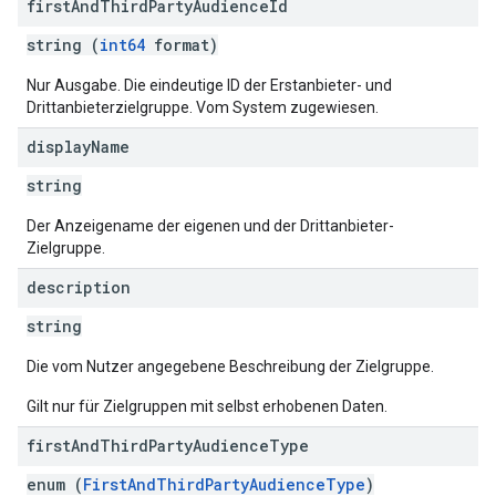
first
And
Third
Party
Audience
Id
string (
int64
format)
Nur Ausgabe. Die eindeutige ID der Erstanbieter- und
Drittanbieterzielgruppe. Vom System zugewiesen.
display
Name
string
Der Anzeigename der eigenen und der Drittanbieter-
Zielgruppe.
description
string
Die vom Nutzer angegebene Beschreibung der Zielgruppe.
Gilt nur für Zielgruppen mit selbst erhobenen Daten.
first
And
Third
Party
Audience
Type
enum (
FirstAndThirdPartyAudienceType
)