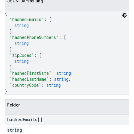
JSON-Darstellung
{
"hashedEmails"
: 
[
string
]
,
"hashedPhoneNumbers"
: 
[
string
]
,
"zipCodes"
: 
[
string
]
,
"hashedFirstName"
: 
string
,
"hashedLastName"
: 
string
,
"countryCode"
: 
string
}
Felder
hashed
Emails[]
string