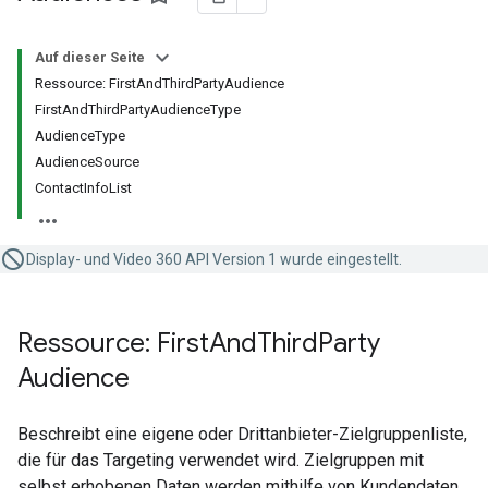
Auf dieser Seite
Ressource: FirstAndThirdPartyAudience
FirstAndThirdPartyAudienceType
AudienceType
AudienceSource
ContactInfoList
Display- und Video 360 API Version 1 wurde eingestellt.
Ressource: First
And
Third
Party
Audience
Beschreibt eine eigene oder Drittanbieter-Zielgruppenliste,
die für das Targeting verwendet wird. Zielgruppen mit
selbst erhobenen Daten werden mithilfe von Kundendaten