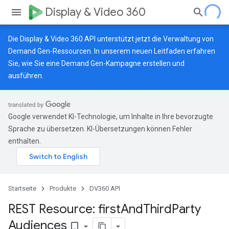
Display & Video 360
Die Display & Video 360 API unterstützt jetzt die Verwaltung von
Demand Gen-Ressourcen.
In unserem neuen Leitfaden
erfahren
Sie, wie Sie eine Demand Gen-Kampagne erstellen und
ausführen.
Google verwendet KI-Technologie, um Inhalte in Ihre bevorzugte
Sprache zu übersetzen. KI-Übersetzungen können Fehler
enthalten.
Startseite
Produkte
DV360 API
REST Resource: first
And
Third
Party
Audiences
bookmark_border