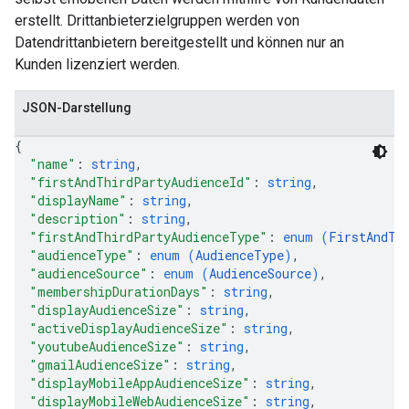
erstellt. Drittanbieterzielgruppen werden von
Datendrittanbietern bereitgestellt und können nur an
Kunden lizenziert werden.
JSON-Darstellung
{
"name"
: 
string
,
"firstAndThirdPartyAudienceId"
: 
string
,
"displayName"
: 
string
,
"description"
: 
string
,
"firstAndThirdPartyAudienceType"
: 
enum (
FirstAndTh
"audienceType"
: 
enum (
AudienceType
)
,
"audienceSource"
: 
enum (
AudienceSource
)
,
"membershipDurationDays"
: 
string
,
"displayAudienceSize"
: 
string
,
"activeDisplayAudienceSize"
: 
string
,
"youtubeAudienceSize"
: 
string
,
"gmailAudienceSize"
: 
string
,
"displayMobileAppAudienceSize"
: 
string
,
"displayMobileWebAudienceSize"
: 
string
,