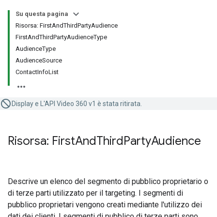
Su questa pagina
Risorsa: FirstAndThirdPartyAudience
FirstAndThirdPartyAudienceType
AudienceType
AudienceSource
ContactInfoList
Display e L'API Video 360 v1 è stata ritirata.
Risorsa: First
And
Third
Party
Audience
Descrive un elenco del segmento di pubblico proprietario o
di terze parti utilizzato per il targeting. I segmenti di
pubblico proprietari vengono creati mediante l'utilizzo dei
dati dei clienti. I segmenti di pubblico di terze parti sono