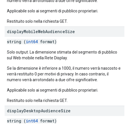
numero verrà arrotondato a due cifre significative.
Applicabile solo ai segmenti di pubblico proprietari.
Restituito solo nella richiesta GET.
display
Mobile
Web
Audience
Size
string (
int64
format)
Solo output. La dimensione stimata del segmento di pubblico
sul Web mobile nella Rete Display.
Se la dimensione è inferiore a 1000, il numero verrà nascosto e
verrà restituito 0 per motivi di privacy. In caso contrario, il
numero verrà arrotondato a due cifre significative.
Applicabile solo ai segmenti di pubblico proprietari.
Restituito solo nella richiesta GET.
display
Desktop
Audience
Size
string (
int64
format)