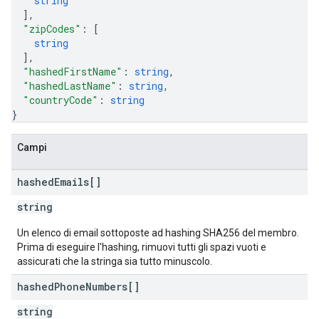
string
]
,
"zipCodes"
: 
[
string
]
,
"hashedFirstName"
: 
string
,
"hashedLastName"
: 
string
,
"countryCode"
: 
string
}
Campi
hashed
Emails[]
string
Un elenco di email sottoposte ad hashing SHA256 del membro.
Prima di eseguire l'hashing, rimuovi tutti gli spazi vuoti e
assicurati che la stringa sia tutto minuscolo.
hashed
Phone
Numbers[]
string