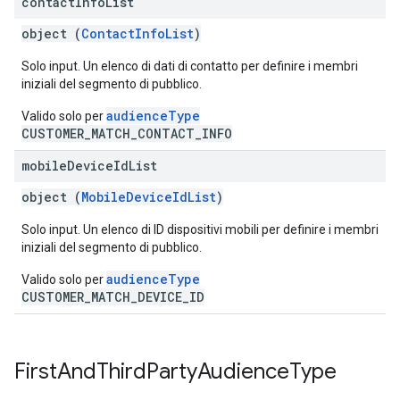
contact
Info
List
object (
ContactInfoList
)
Solo input. Un elenco di dati di contatto per definire i membri
iniziali del segmento di pubblico.
audienceType
Valido solo per
CUSTOMER_MATCH_CONTACT_INFO
mobile
Device
Id
List
object (
MobileDeviceIdList
)
Solo input. Un elenco di ID dispositivi mobili per definire i membri
iniziali del segmento di pubblico.
audienceType
Valido solo per
CUSTOMER_MATCH_DEVICE_ID
First
And
Third
Party
Audience
Type