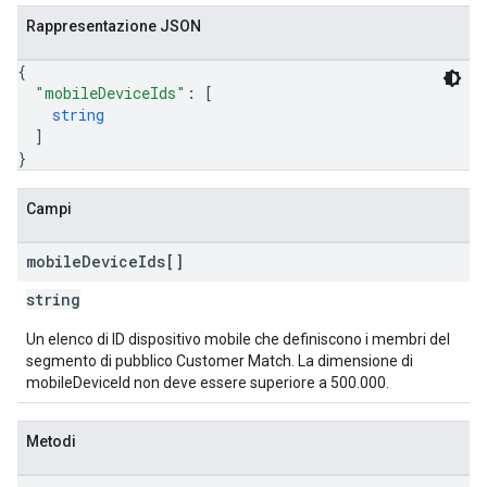
Rappresentazione JSON
{
"mobileDeviceIds"
: 
[
string
]
}
Campi
mobile
Device
Ids[]
string
Un elenco di ID dispositivo mobile che definiscono i membri del
segmento di pubblico Customer Match. La dimensione di
mobileDeviceId non deve essere superiore a 500.000.
Metodi