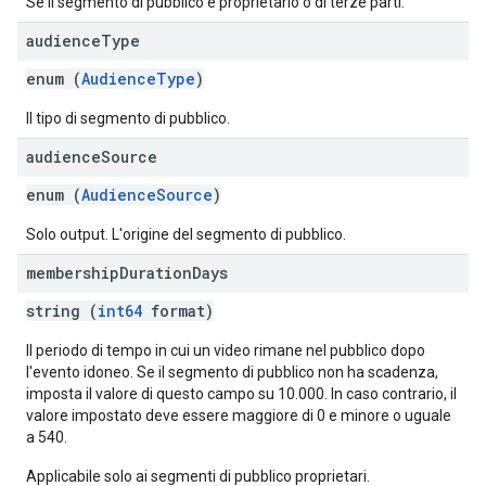
Se il segmento di pubblico è proprietario o di terze parti.
audience
Type
enum (
AudienceType
)
Il tipo di segmento di pubblico.
audience
Source
enum (
AudienceSource
)
Solo output. L'origine del segmento di pubblico.
membership
Duration
Days
string (
int64
format)
Il periodo di tempo in cui un video rimane nel pubblico dopo
l'evento idoneo. Se il segmento di pubblico non ha scadenza,
imposta il valore di questo campo su 10.000. In caso contrario, il
valore impostato deve essere maggiore di 0 e minore o uguale
a 540.
Applicabile solo ai segmenti di pubblico proprietari.