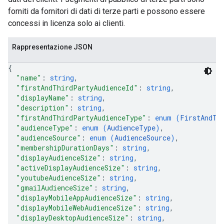
forniti da fornitori di dati di terze parti e possono essere
concessi in licenza solo ai clienti.
Rappresentazione JSON
{
"name"
: 
string
,
"firstAndThirdPartyAudienceId"
: 
string
,
"displayName"
: 
string
,
"description"
: 
string
,
"firstAndThirdPartyAudienceType"
: 
enum (
FirstAndTh
"audienceType"
: 
enum (
AudienceType
)
,
"audienceSource"
: 
enum (
AudienceSource
)
,
"membershipDurationDays"
: 
string
,
"displayAudienceSize"
: 
string
,
"activeDisplayAudienceSize"
: 
string
,
"youtubeAudienceSize"
: 
string
,
"gmailAudienceSize"
: 
string
,
"displayMobileAppAudienceSize"
: 
string
,
"displayMobileWebAudienceSize"
: 
string
,
"displayDesktopAudienceSize"
: 
string
,