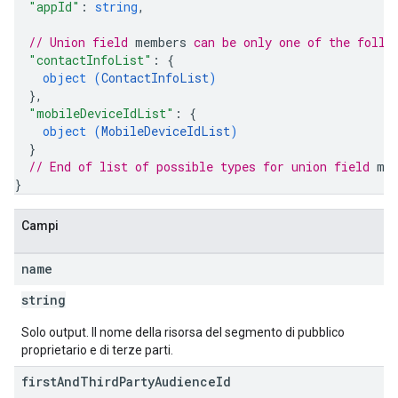
"appId"
: 
string
,
// Union field 
members
 can be only one of the follo
"contactInfoList"
: 
{
object (
ContactInfoList
)
}
,
"mobileDeviceIdList"
: 
{
object (
MobileDeviceIdList
)
}
// End of list of possible types for union field 
me
}
Campi
name
string
Solo output. Il nome della risorsa del segmento di pubblico
proprietario e di terze parti.
first
And
Third
Party
Audience
Id