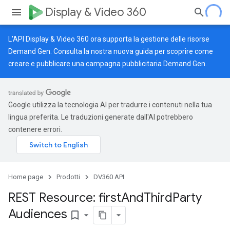
Display & Video 360
L'API Display & Video 360 ora supporta la gestione delle risorse
Demand Gen. Consulta la nostra
nuova guida
per scoprire come
creare e pubblicare una campagna pubblicitaria Demand Gen.
Google utilizza la tecnologia AI per tradurre i contenuti nella tua
lingua preferita. Le traduzioni generate dall'AI potrebbero
contenere errori.
Home page
Prodotti
DV360 API
REST Resource: first
And
Third
Party
Audiences
bookmark_border