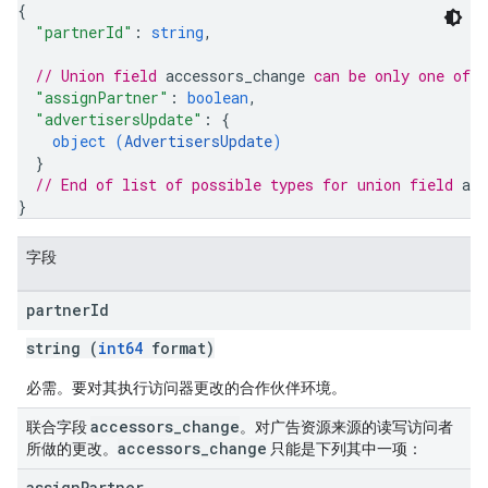
{
"partnerId"
: 
string
,
// Union field 
accessors_change
 can be only one of 
"assignPartner"
: 
boolean
,
"advertisersUpdate"
: 
{
object (
AdvertisersUpdate
)
}
// End of list of possible types for union field 
acc
}
字段
partner
Id
string (
int64
format)
必需。要对其执行访问器更改的合作伙伴环境。
accessors
_
change
联合字段
。对广告资源来源的读写访问者
accessors
_
change
所做的更改。
只能是下列其中一项：
assign
Partner