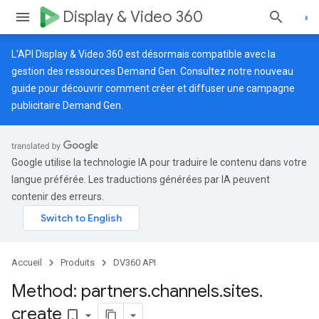
Display & Video 360
L'API Display & Video 360 est désormais compatible avec la
gestion des ressources Demand Gen. Consultez notre
nouveau
guide
pour découvrir comment créer et diffuser une campagne
publicitaire Demand Gen.
Google utilise la technologie IA pour traduire le contenu dans votre
langue préférée. Les traductions générées par IA peuvent
contenir des erreurs.
Accueil
Produits
DV360 API
Method: partners
.
channels
.
sites
.
create
bookmark_border