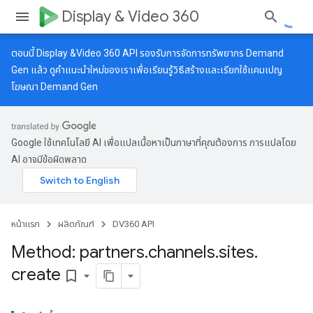
Display & Video 360
ตอนนี้ Display &Video 360 API รองรับการจัดการทรัพยากร Demand
Gen แล้ว ดู
คำแนะนำใหม่
ของเราเพื่อเรียนรู้วิธีสร้างและเรียกใช้แคมเปญ
โฆษณา Demand Gen
Google ใช้เทคโนโลยี AI เพื่อแปลเนื้อหาเป็นภาษาที่คุณต้องการ การแปลโดย
AI อาจมีข้อผิดพลาด
หน้าแรก
ผลิตภัณฑ์
DV360 API
Method: partners
.
channels
.
sites
.
create
bookmark_border