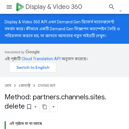
Display & Video 360
Display & Video 360 API এখন Demand Gen রিসোর্স ম্যানেজমেন্ট
সমর্থন করে। কীভাবে একটি Demand Gen বিজ্ঞাপন ক্যাম্পেইন তৈরি ও
পরিচালনা করতে হয়, তা জানতে আমাদের
নতুন গাইডটি
দেখুন।
এই পৃষ্ঠাটি
Cloud Translation API
অনুবাদ করেছে।
হোম
প্রোডাক্ট
DV360 API
Method: partners
.
channels
.
sites
.
delete
bookmark_border
এই পৃষ্ঠায় যা যা আছে