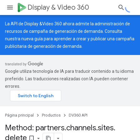
Display & Video 360
La API de Display &Video 360 ahora admite la administración de
recursos de campaña de generación de demanda. Consulta
nuestra
nueva guía
para aprender a crear y publicar una campaña
publicitaria de generación de demanda.
Google utiliza tecnología de IA para traducir contenido a tu idioma
preferido. Las traducciones realizadas con IA pueden contener
errores.
Página principal
Productos
DV360 API
Method: partners
.
channels
.
sites
.
delete
bookmark_border