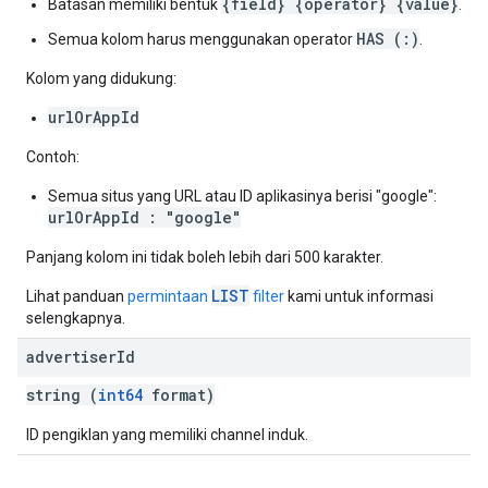
{field} {operator} {value}
Batasan memiliki bentuk
.
HAS (:)
Semua kolom harus menggunakan operator
.
Kolom yang didukung:
urlOrAppId
Contoh:
Semua situs yang URL atau ID aplikasinya berisi "google":
urlOrAppId : "google"
Panjang kolom ini tidak boleh lebih dari 500 karakter.
LIST
Lihat panduan
permintaan
filter
kami untuk informasi
selengkapnya.
advertiser
Id
string (
int64
format)
ID pengiklan yang memiliki channel induk.