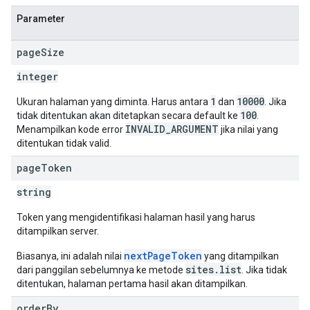
Parameter
page
Size
integer
1
10000
Ukuran halaman yang diminta. Harus antara
dan
. Jika
100
tidak ditentukan akan ditetapkan secara default ke
.
INVALID_ARGUMENT
Menampilkan kode error
jika nilai yang
ditentukan tidak valid.
page
Token
string
Token yang mengidentifikasi halaman hasil yang harus
ditampilkan server.
nextPageToken
Biasanya, ini adalah nilai
yang ditampilkan
sites.list
dari panggilan sebelumnya ke metode
. Jika tidak
ditentukan, halaman pertama hasil akan ditampilkan.
order
By