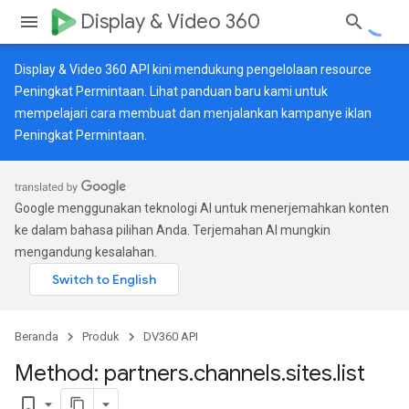
Display & Video 360
Display & Video 360 API kini mendukung pengelolaan resource
Peningkat Permintaan. Lihat
panduan baru
kami untuk
mempelajari cara membuat dan menjalankan kampanye iklan
Peningkat Permintaan.
Google menggunakan teknologi AI untuk menerjemahkan konten
ke dalam bahasa pilihan Anda. Terjemahan AI mungkin
mengandung kesalahan.
Beranda
Produk
DV360 API
Method: partners
.
channels
.
sites
.
list
bookmark_border