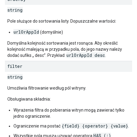
string
Pole służące do sortowania listy. Dopuszczalne wartości:
urlOrAppId
(domyślnie)
Domyślna kolejność sortowania jest rosnąca. Aby określić
kolejność malejącą w przypadku pola, do jego nazwy należy
urlOrAppId desc
dodać sufiks „ desc”. Przykład:
.
filter
string
Umożliwia filtrowanie według pól witryny.
Obsługiwana składnia:
Wyrażenia filtra do pobierania witryn mogą zawierać tylko
jedno ograniczenie.
{field} {operator} {value}
Ograniczenie ma postać
.
HAS (:)
Wszystkie pola muszą używać operatora
.