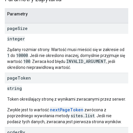
Parametry
page
Size
integer
Żądany rozmiar strony. Wartość musi mieścić się w zakresie od
1
10000
do
. Jeśli nie określono inaczej, domyślnie przyjmuje się
100
INVALID_ARGUMENT
wartość
. Zwraca kod błędu
, jeśli
określono nieprawidłową wartość.
page
Token
string
Token określający stronę z wynikami zwracanymi przez serwer.
nextPageToken
Zwykle jest to wartość
zwrócona z
sites.list
poprzedniego wywołania metody
. Jeśli nie
podasz tych danych, zwracana jest pierwsza strona wyników.
order
By