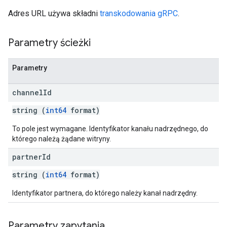
Adres URL używa składni
transkodowania gRPC
.
Parametry ścieżki
Parametry
channel
Id
string (
int64
format)
To pole jest wymagane. Identyfikator kanału nadrzędnego, do
którego należą żądane witryny.
partner
Id
string (
int64
format)
Identyfikator partnera, do którego należy kanał nadrzędny.
Parametry zapytania