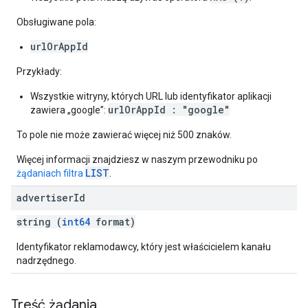
Obsługiwane pola:
urlOrAppId
Przykłady:
Wszystkie witryny, których URL lub identyfikator aplikacji
urlOrAppId : "google"
zawiera „google”:
To pole nie może zawierać więcej niż 500 znaków.
Więcej informacji znajdziesz w naszym przewodniku po
LIST
żądaniach filtra
.
advertiser
Id
string (
int64
format)
Identyfikator reklamodawcy, który jest właścicielem kanału
nadrzędnego.
Treść żądania