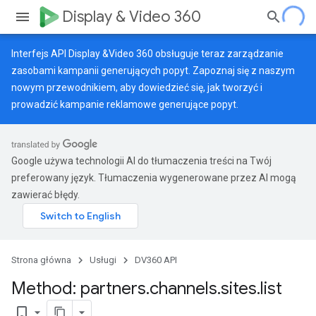
Display & Video 360
Interfejs API Display &Video 360 obsługuje teraz zarządzanie
zasobami kampanii generujących popyt. Zapoznaj się z naszym
nowym przewodnikiem
, aby dowiedzieć się, jak tworzyć i
prowadzić kampanie reklamowe generujące popyt.
Google używa technologii AI do tłumaczenia treści na Twój
preferowany język. Tłumaczenia wygenerowane przez AI mogą
zawierać błędy.
Strona główna
Usługi
DV360 API
Method: partners
.
channels
.
sites
.
list
bookmark_border