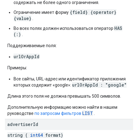
содержать не более одного ограничения.
{field} {operator}
Ограничение имеет форму
{value}
.
HAS
Во всех полях должен использоваться оператор
(:)
.
Поддерживаемые поля:
urlOrAppId
Примеры:
Все сайты, URL-адрес или идентификатор приложения
urlOrAppId : "google"
которых содержит «google»:
Длина этого поля не должна превышать 500 символов.
Дополнительную информацию можно найти в нашем
LIST
руководстве
по запросам фильтров
.
advertiser
Id
string (
int64
format)