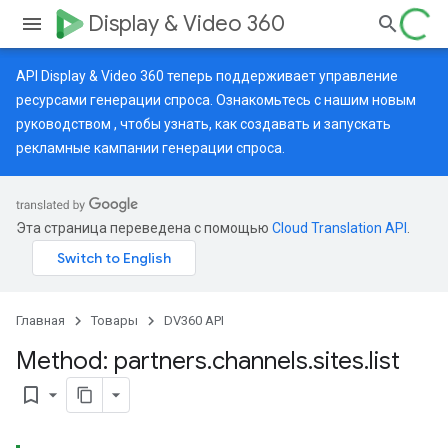
Display & Video 360
API Display & Video 360 теперь поддерживает управление
ресурсами генерации спроса. Ознакомьтесь с нашим
новым
руководством
, чтобы узнать, как создавать и запускать
рекламные кампании генерации спроса.
Эта страница переведена с помощью
Cloud Translation API
.
Главная
Товары
DV360 API
Method: partners
.
channels
.
sites
.
list
bookmark_border