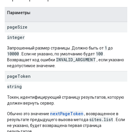
Параметры
page
Size
integer
1
Запрошенный размер страницы. Должно быть от
до
10000
100
. Если не указано, по умолчанию будет
.
INVALID_ARGUMENT
Возвращает код ошибки
, если указано
недопустимое значение.
page
Token
string
Токен, идентифицирующий страницу результатов, которую
должен вернуть сервер.
nextPageToken
Обычно это значение
, возвращенное в
sites.list
результате предыдущего вызова метода
. Если
не указано, будет возвращена первая страница
результатов.