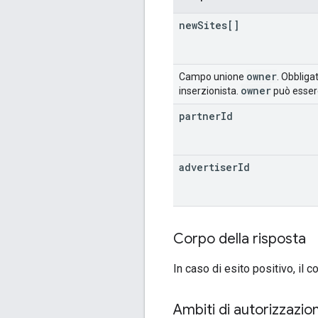
new
Sites[]
owner
Campo unione
. Obbliga
owner
inserzionista.
può essere
partner
Id
advertiser
Id
Corpo della risposta
In caso di esito positivo, il 
Ambiti di autorizzazio