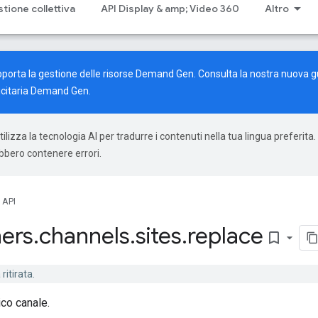
stione collettiva
API Display & amp; Video 360
Altro
pporta la gestione delle risorse Demand Gen. Consulta la nostra
nuova g
citaria Demand Gen.
ilizza la tecnologia AI per tradurre i contenuti nella tua lingua preferita.
ebbero contenere errori.
 API
ers
.
channels
.
sites
.
replace
bookmark_border
ritirata.
nico canale.