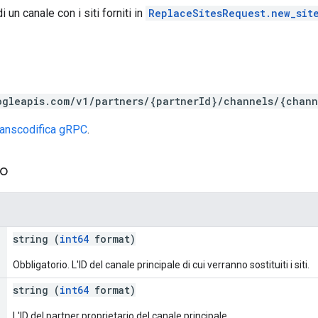
i un canale con i siti forniti in
ReplaceSitesRequest.new_sit
ogleapis.com/v1/partners/{partnerId}/channels/{chann
ranscodifica gRPC
.
so
string (
int64
format)
Obbligatorio. L'ID del canale principale di cui verranno sostituiti i siti.
string (
int64
format)
L'ID del partner proprietario del canale principale.