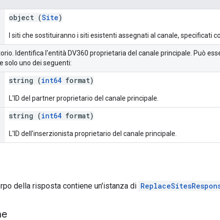
object (
Site
)
I siti che sostituiranno i siti esistenti assegnati al canale, specificati
torio. Identifica l'entità DV360 proprietaria del canale principale. Può es
 solo uno dei seguenti:
string (
int64
format)
L'ID del partner proprietario del canale principale.
string (
int64
format)
L'ID dell'inserzionista proprietario del canale principale.
corpo della risposta contiene un'istanza di
ReplaceSitesRespon
ne