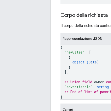
Corpo della richiesta
Il corpo della richiesta conti
Rappresentazione JSON
{
"newSites"
: 
[
{
object (
Site
)
}
]
,
// Union field 
owner
 ca
"advertiserId"
: 
string
// End of list of possi
}
Campi