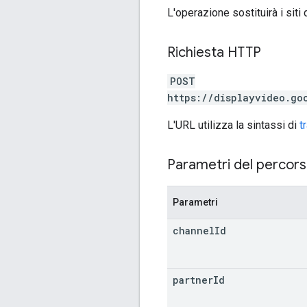
L'operazione sostituirà i siti d
Richiesta HTTP
POST
https://displayvideo.go
L'URL utilizza la sintassi di
t
Parametri del percor
Parametri
channel
Id
partner
Id