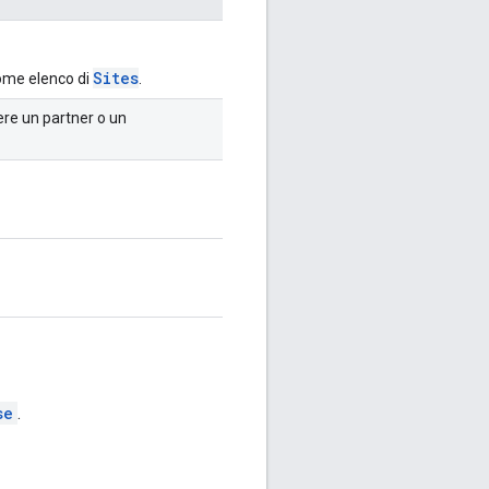
Sites
 come elenco di
.
sere un partner o un
se
.