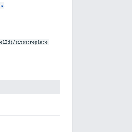
es
.
elId}/sites:replace