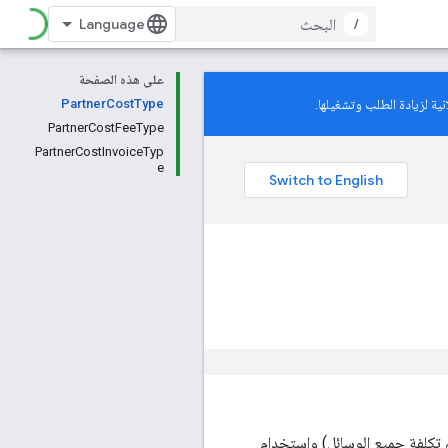
/
على هذه الصفحة
ية لزيادة الطلب وتشغيلها.
PartnerCostType
PartnerCostFeeType
PartnerCostInvoiceTyp
e
م تكلفة جميع الوسائل) واستخدام