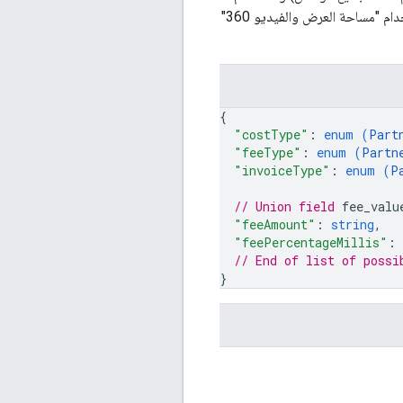
بيانات شريحة الجمهور التابعة لجهة خارجية (رسوم البيانات). وتشمل بعض الأمثلة على تكاليف الشركاء رسوم استخدام "مساحة العرض والفيديو 360"
{
"costType"
: 
enum (
Part
"feeType"
: 
enum (
Partn
"invoiceType"
: 
enum (
P
// Union field 
fee_valu
"feeAmount"
: 
string
,
"feePercentageMillis"
: 
// End of list of possi
}