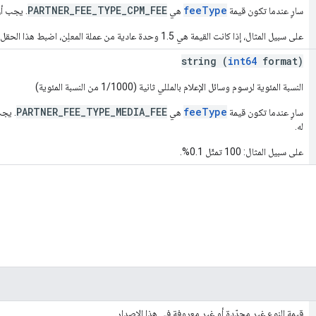
PARTNER_FEE_TYPE_CPM_FEE
feeType
سارٍ عندما تكون قيمة
هي
. يجب أن تكو
على سبيل المثال، إذا كانت القيمة هي 1.5 وحدة عادية من عملة المعلِن، اضبط هذا الحقل على 1500000.
string (
int64
format)
النسبة المئوية لرسوم وسائل الإعلام بالمللي ثانية (1/1000 من النسبة المئوية)
PARTNER_FEE_TYPE_MEDIA_FEE
feeType
سارٍ عندما تكون قيمة
هي
له.
على سبيل المثال: 100 تمثّل 0.1%.
قيمة النوع غير محدّدة أو غير معروفة في هذا الإصدار.