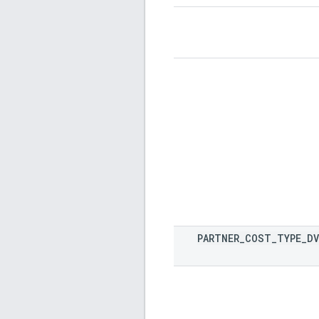
PARTNER
_
COST
_
TYPE
_
DV