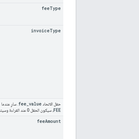
fee
Type
invoice
Type
fee
_
value
حقل الاتحاد
. سارٍ عندما
FEE
، سيكون الحقل 0 عند القراءة وسيتم تطبيق رسوم تلقائية. يمكن أن يكون
fee
Amount