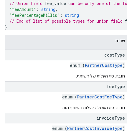
// Union field 
fee_value
 can be only one of the fol
"feeAmount"
: 
string
,
"feePercentageMillis"
: 
string
// End of list of possible types for union field 
fee
}
שדות
cost
Type
enum (
PartnerCostType
)
חובה. סוג העלות של השותף.
fee
Type
enum (
PartnerCostFeeType
)
חובה. סוג העמלה לעלות השותף הזה.
invoice
Type
enum (
PartnerCostInvoiceType
)