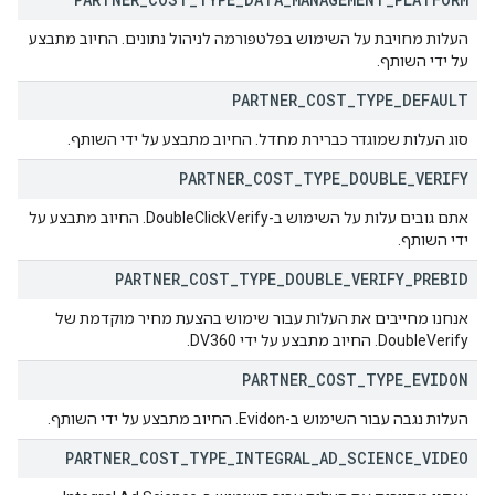
העלות מחויבת על השימוש בפלטפורמה לניהול נתונים. החיוב מתבצע
על ידי השותף.
PARTNER
_
COST
_
TYPE
_
DEFAULT
סוג העלות שמוגדר כברירת מחדל. החיוב מתבצע על ידי השותף.
PARTNER
_
COST
_
TYPE
_
DOUBLE
_
VERIFY
אתם גובים עלות על השימוש ב-DoubleClickVerify. החיוב מתבצע על
ידי השותף.
PARTNER
_
COST
_
TYPE
_
DOUBLE
_
VERIFY
_
PREBID
אנחנו מחייבים את העלות עבור שימוש בהצעת מחיר מוקדמת של
DoubleVerify. החיוב מתבצע על ידי DV360.
PARTNER
_
COST
_
TYPE
_
EVIDON
העלות נגבה עבור השימוש ב-Evidon. החיוב מתבצע על ידי השותף.
PARTNER
_
COST
_
TYPE
_
INTEGRAL
_
AD
_
SCIENCE
_
VIDEO