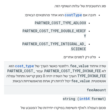
סוג החשבונית של עלות השותף הזה.
costType
חובה אם
הוא אחד מהתנאים הבאים:
PARTNER_COST_TYPE_ADLOOX
PARTNER_COST_TYPE_DOUBLE_VERIF
Y
PARTNER_COST_TYPE_INTEGRAL_AD_
SCIENCE
.
פלט רק לסוגים אחרים.
cost
_
type
fee
_
value
שדה איחוד
. רלוונטי כאשר הערך של
הוא
PARTNER
_
COST
_
PARTNER
_
COST
_
TYPE
_
DV360
_
FEE
לא
. עבור
TYPE
_
DV360
_
FEE
הערך של השדה יהיה 0 בזמן קריאה ותחול עמלה
fee
_
value
אוטומטית.
יכול להיות רק אחת מהאפשרויות הבאות:
fee
Amount
string (
int64
format)
סכום העמלה לאלף חשיפות במיקרו-יחידות של המטבע של