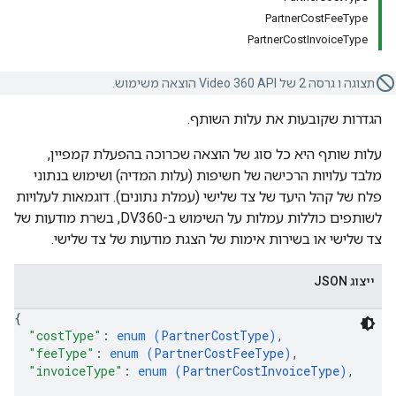
PartnerCostFeeType
PartnerCostInvoiceType
תצוגה ו גרסה 2 של Video 360 API הוצאה משימוש.
הגדרות שקובעות את עלות השותף.
עלות שותף היא כל סוג של הוצאה שכרוכה בהפעלת קמפיין,
מלבד עלויות הרכישה של חשיפות (עלות המדיה) ושימוש בנתוני
פלח של קהל היעד של צד שלישי (עמלת נתונים). דוגמאות לעלויות
לשותפים כוללות עמלות על השימוש ב-DV360, בשרת מודעות של
צד שלישי או בשירות אימות של הצגת מודעות של צד שלישי.
ייצוג JSON
{
"costType"
: 
enum (
PartnerCostType
)
,
"feeType"
: 
enum (
PartnerCostFeeType
)
,
"invoiceType"
: 
enum (
PartnerCostInvoiceType
)
,