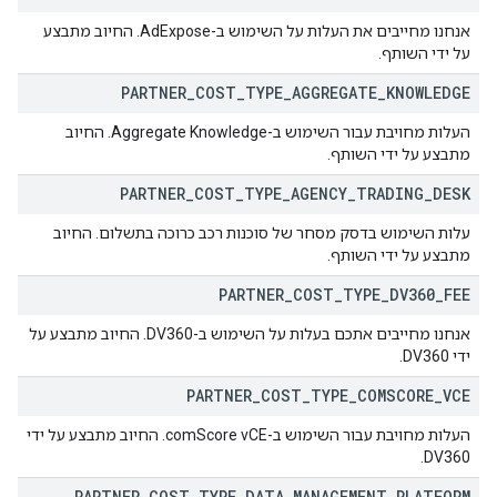
אנחנו מחייבים את העלות על השימוש ב-AdExpose. החיוב מתבצע
על ידי השותף.
PARTNER
_
COST
_
TYPE
_
AGGREGATE
_
KNOWLEDGE
העלות מחויבת עבור השימוש ב-Aggregate Knowledge. החיוב
מתבצע על ידי השותף.
PARTNER
_
COST
_
TYPE
_
AGENCY
_
TRADING
_
DESK
עלות השימוש בדסק מסחר של סוכנות רכב כרוכה בתשלום. החיוב
מתבצע על ידי השותף.
PARTNER
_
COST
_
TYPE
_
DV360
_
FEE
אנחנו מחייבים אתכם בעלות על השימוש ב-DV360. החיוב מתבצע על
ידי DV360.
PARTNER
_
COST
_
TYPE
_
COMSCORE
_
VCE
העלות מחויבת עבור השימוש ב-comScore vCE. החיוב מתבצע על ידי
DV360.
PARTNER
_
COST
_
TYPE
_
DATA
_
MANAGEMENT
_
PLATFORM