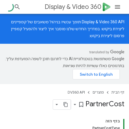
Display & Video 360
‫Display & Video 360 API תומך עכשיו בניהול משאבים של קמפיינים
ליצירת ביקוש.
במדריך החדש
שלנו מוסבר איך ליצור ולהפעיל קמפיין
פרסום ליצירת ביקוש.
‫Google משתמשת בטכנולוגיית AI כדי לתרגם תוכן לשפה המועדפת עליך.
בתרגומים כאלו עשויות להיות שגיאות.
דף הבית
מוצרים
DV360 API
Partner
Cost
bookmark_border
בדף הזה
PartnerCostType