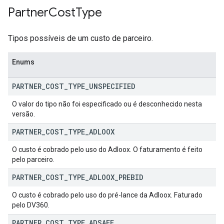
Partner
Cost
Type
Tipos possíveis de um custo de parceiro.
Enums
PARTNER
_
COST
_
TYPE
_
UNSPECIFIED
O valor do tipo não foi especificado ou é desconhecido nesta
versão.
PARTNER
_
COST
_
TYPE
_
ADLOOX
O custo é cobrado pelo uso do Adloox. O faturamento é feito
pelo parceiro.
PARTNER
_
COST
_
TYPE
_
ADLOOX
_
PREBID
O custo é cobrado pelo uso do pré-lance da Adloox. Faturado
pelo DV360.
PARTNER
_
COST
_
TYPE
_
ADSAFE