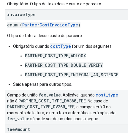
Obrigatório. O tipo de taxa desse custo de parceiro.
invoice
Type
enum (
PartnerCostInvoiceType
)
O tipo de fatura desse custo do parceiro.
costType
Obrigatório quando
for um dos seguintes:
PARTNER_COST_TYPE_ADLOOX
PARTNER_COST_TYPE_DOUBLE_VERIFY
PARTNER_COST_TYPE_INTEGRAL_AD_SCIENCE
.
Saída apenas para outros tipos.
fee
_
value
cost
_
type
Campo de união
. Aplicável quando
PARTNER
_
COST
_
TYPE
_
DV360
_
FEE
não é
. No caso de
PARTNER
_
COST
_
TYPE
_
DV360
_
FEE
, o campo será 0 no
momento da leitura, e uma taxa automática será aplicada.
fee
_
value
só pode ser de um dos tipos a seguir:
fee
Amount