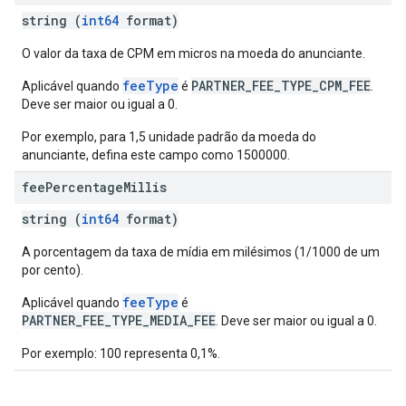
string (
int64
format)
O valor da taxa de CPM em micros na moeda do anunciante.
feeType
PARTNER_FEE_TYPE_CPM_FEE
Aplicável quando
é
.
Deve ser maior ou igual a 0.
Por exemplo, para 1,5 unidade padrão da moeda do
anunciante, defina este campo como 1500000.
fee
Percentage
Millis
string (
int64
format)
A porcentagem da taxa de mídia em milésimos (1/1000 de um
por cento).
feeType
Aplicável quando
é
PARTNER_FEE_TYPE_MEDIA_FEE
. Deve ser maior ou igual a 0.
Por exemplo: 100 representa 0,1%.