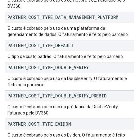
O custo é cobrado pelo uso do comScore VCE. Faturado pelo
DV360.
PARTNER
_
COST
_
TYPE
_
DATA
_
MANAGEMENT
_
PLATFORM
O custo é cobrado pelo uso de uma plataforma de
gerenciamento de dados. O faturamento é feito pelo parceiro.
PARTNER
_
COST
_
TYPE
_
DEFAULT
O tipo de custo padrão. O faturamento é feito pelo parceiro.
PARTNER
_
COST
_
TYPE
_
DOUBLE
_
VERIFY
O custo é cobrado pelo uso da DoubleVerify. O faturamento é
feito pelo parceiro.
PARTNER
_
COST
_
TYPE
_
DOUBLE
_
VERIFY
_
PREBID
O custo é cobrado pelo uso do pré-lance da DoubleVerify.
Faturado pelo DV360.
PARTNER
_
COST
_
TYPE
_
EVIDON
O custo é cobrado pelo uso do Evidon. O faturamento é feito