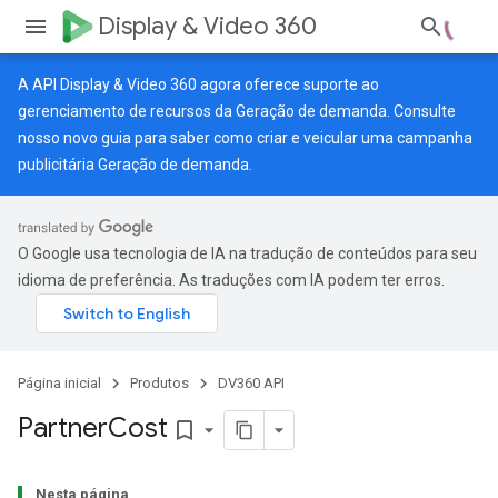
Display & Video 360
A API Display & Video 360 agora oferece suporte ao
gerenciamento de recursos da Geração de demanda. Consulte
nosso
novo guia
para saber como criar e veicular uma campanha
publicitária Geração de demanda.
O Google usa tecnologia de IA na tradução de conteúdos para seu
idioma de preferência. As traduções com IA podem ter erros.
Página inicial
Produtos
DV360 API
Partner
Cost
bookmark_border
Nesta página