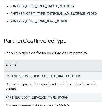
PARTNER_COST_TYPE_TRUST_METRICS
PARTNER_COST_TYPE_INTEGRAL_AD_SCIENCE_VIDEO
PARTNER_COST_TYPE_MOAT_VIDEO
.
Partner
Cost
Invoice
Type
Possíveis tipos de fatura do custo de um parceiro.
Enums
PARTNER
_
COST
_
INVOICE
_
TYPE
_
UNSPECIFIED
O valor do tipo não foi especificado ou é desconhecido nesta
versão.
PARTNER
_
COST
_
INVOICE
_
TYPE
_
DV360
O custo do parceiro é faturado pelo DV360.