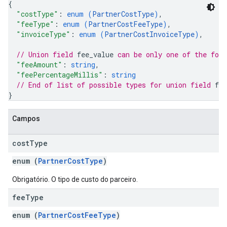
{
"costType"
: 
enum (
PartnerCostType
)
,
"feeType"
: 
enum (
PartnerCostFeeType
)
,
"invoiceType"
: 
enum (
PartnerCostInvoiceType
)
,
// Union field 
fee_value
 can be only one of the fol
"feeAmount"
: 
string
,
"feePercentageMillis"
: 
string
// End of list of possible types for union field 
fee
}
Campos
cost
Type
enum (
PartnerCostType
)
Obrigatório. O tipo de custo do parceiro.
fee
Type
enum (
PartnerCostFeeType
)