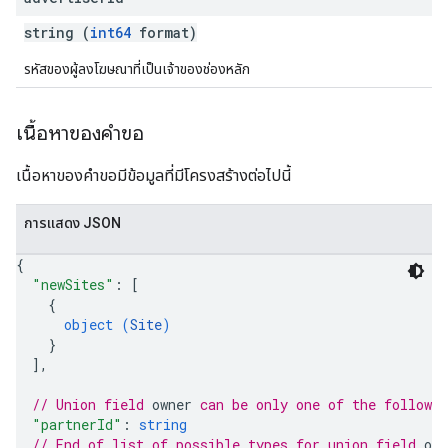
string (
int64
format)
รหัสของผู้ลงโฆษณาที่เป็นเจ้าของช่องหลัก
เนื้อหาของคำขอ
เนื้อหาของคำขอมีข้อมูลที่มีโครงสร้างต่อไปนี้
การแสดง JSON
{
"newSites"
: 
[
{
object (
Site
)
}
]
,
// Union field 
owner
 can be only one of the followi
"partnerId"
: 
string
// End of list of possible types for union field 
own