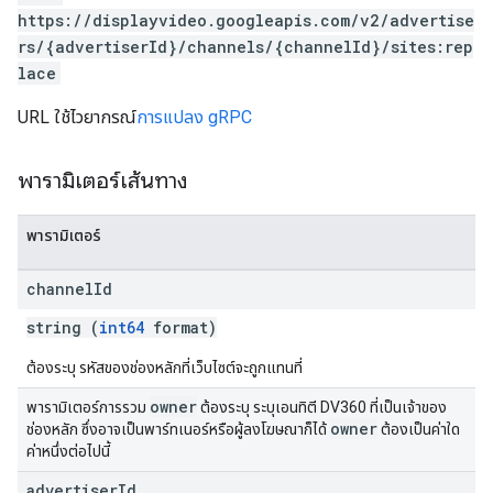
https://displayvideo.googleapis.com/v2/advertise
rs/{advertiserId}/channels/{channelId}/sites:rep
lace
URL ใช้ไวยากรณ์
การแปลง gRPC
พารามิเตอร์เส้นทาง
พารามิเตอร์
channel
Id
string (
int64
format)
ต้องระบุ รหัสของช่องหลักที่เว็บไซต์จะถูกแทนที่
owner
พารามิเตอร์การรวม
ต้องระบุ ระบุเอนทิตี DV360 ที่เป็นเจ้าของ
owner
ช่องหลัก ซึ่งอาจเป็นพาร์ทเนอร์หรือผู้ลงโฆษณาก็ได้
ต้องเป็นค่าใด
ค่าหนึ่งต่อไปนี้
advertiser
Id