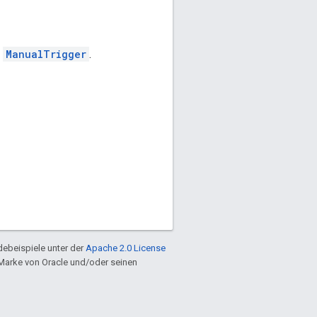
n
ManualTrigger
.
ebeispiele unter der
Apache 2.0 License
e Marke von Oracle und/oder seinen