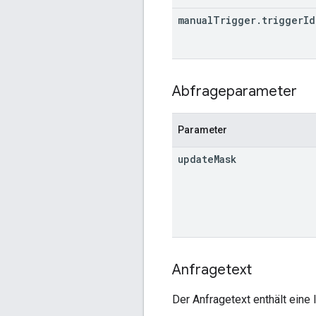
manual
Trigger
.
trigger
Id
Abfrageparameter
Parameter
update
Mask
Anfragetext
Der Anfragetext enthält eine