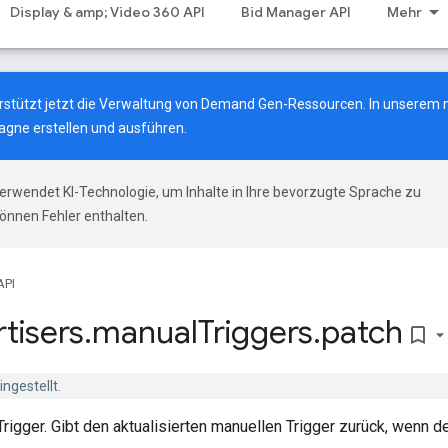
Display & amp; Video 360 API
Bid Manager API
Mehr
terstützt jetzt die Verwaltung von Demand Gen-Ressourcen.
In unserem 
gne erstellen und ausführen.
erwendet KI-Technologie, um Inhalte in Ihre bevorzugte Sprache zu
önnen Fehler enthalten.
API
tisers
.
manual
Triggers
.
patch
bookmark_border
ngestellt.
Trigger. Gibt den aktualisierten manuellen Trigger zurück, wenn d