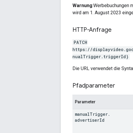
Warnung
:Werbebuchungen mi
wird am 1. August 2023 einge
HTTP-Anfrage
PATCH
https://displayvideo.go
nualTrigger.triggerId}
Die URL verwendet die Synt
Pfadparameter
Parameter
manual
Trigger
.
advertiser
Id