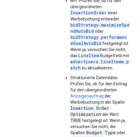
API: Prüfen Sie, ob für den
übergeordneten
InsertionOrder
einer
Werbebuchung entweder
bidStrategy.maximizeSpe
ndAutoBid
oder
bidStrategy.performanc
eGoalAutoBid
festgelegt ist.
Wenn ja, versuchen Sie nicht,
LineItem
das
Budgetfeld mit
advertisers.lineItems.p
atch
zu aktualisieren.
Strukturierte Datendatei:
Prüfen Sie, ob für den Eintrag
für den übergeordneten
Anzeigenauftrag
der
Werbebuchung in der Spalte
Insertion Order
Optimization
der Wert
TRUE
festgelegt ist. Wenn ja,
versuchen Sie nicht, die
Budget Type
Spalten
oder