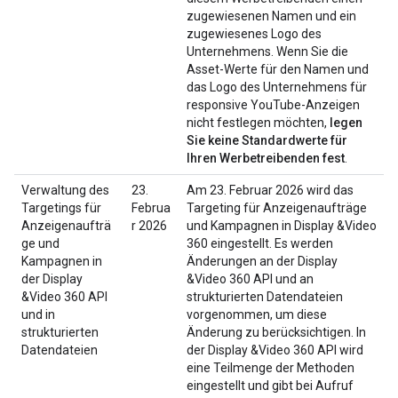
zugewiesenen Namen und ein
zugewiesenes Logo des
Unternehmens. Wenn Sie die
Asset-Werte für den Namen und
das Logo des Unternehmens für
responsive YouTube-Anzeigen
nicht festlegen möchten,
legen
Sie keine Standardwerte für
Ihren Werbetreibenden fest
.
Verwaltung des
23.
Am 23. Februar 2026 wird das
Targetings für
Februa
Targeting für Anzeigenaufträge
Anzeigenaufträ
r 2026
und Kampagnen in Display &Video
ge und
360 eingestellt. Es werden
Kampagnen in
Änderungen an der Display
der Display
&Video 360 API und an
&Video 360 API
strukturierten Datendateien
und in
vorgenommen, um diese
strukturierten
Änderung zu berücksichtigen. In
Datendateien
der Display &Video 360 API wird
eine Teilmenge der Methoden
eingestellt und gibt bei Aufruf