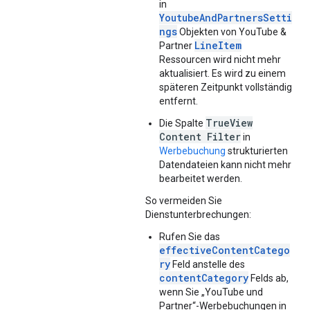
in
YoutubeAndPartnersSetti
ngs
Objekten von YouTube &
LineItem
Partner
Ressourcen wird nicht mehr
aktualisiert. Es wird zu einem
späteren Zeitpunkt vollständig
entfernt.
TrueView
Die Spalte
Content Filter
in
Werbebuchung
strukturierten
Datendateien kann nicht mehr
bearbeitet werden.
So vermeiden Sie
Dienstunterbrechungen:
Rufen Sie das
effectiveContentCatego
ry
Feld anstelle des
contentCategory
Felds ab,
wenn Sie „YouTube und
Partner“-Werbebuchungen in