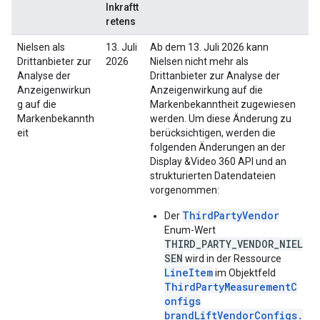
Inkraftt
retens
Nielsen als
13. Juli
Ab dem 13. Juli 2026 kann
Drittanbieter zur
2026
Nielsen nicht mehr als
Analyse der
Drittanbieter zur Analyse der
Anzeigenwirkun
Anzeigenwirkung auf die
g auf die
Markenbekanntheit zugewiesen
Markenbekannth
werden. Um diese Änderung zu
eit
berücksichtigen, werden die
folgenden Änderungen an der
Display &Video 360 API und an
strukturierten Datendateien
vorgenommen:
ThirdPartyVendor
Der
Enum-Wert
THIRD_PARTY_VENDOR_NIEL
SEN
wird in der Ressource
LineItem
im Objektfeld
ThirdPartyMeasurementC
onfigs
brandLiftVendorConfigs.