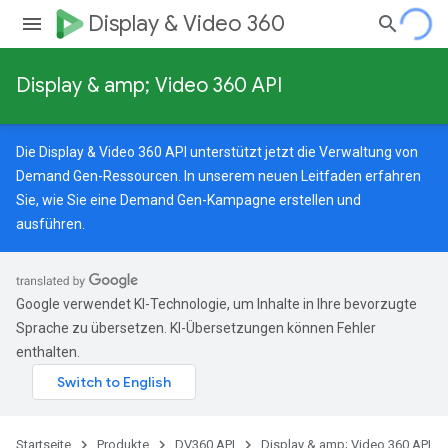
Display & Video 360
Display & amp; Video 360 API
Die Display & Video 360 API unterstützt jetzt die Verwaltung von
Demand Gen-Ressourcen.
In unserem neuen Leitfaden
erfahren
Sie, wie Sie eine Demand Gen-Kampagne erstellen und
ausführen.
Google verwendet KI-Technologie, um Inhalte in Ihre bevorzugte
Sprache zu übersetzen. KI-Übersetzungen können Fehler
enthalten.
Startseite
Produkte
DV360 API
Display & amp; Video 360 API