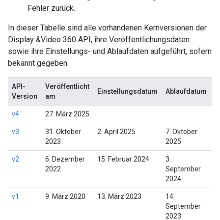
Fehler zurück.
In dieser Tabelle sind alle vorhandenen Kernversionen der
Display &Video 360 API, ihre Veröffentlichungsdaten
sowie ihre Einstellungs- und Ablaufdaten aufgeführt, sofern
bekannt gegeben.
API-
Veröffentlicht
Einstellungsdatum
Ablaufdatum
M
Version
am
v4
27. März 2025
v3
31. Oktober
2. April 2025
7. Oktober
V
2023
2025
m
v2
6. Dezember
15. Februar 2024
3.
V
2022
September
m
2024
v1
9. März 2020
13. März 2023
14.
V
September
m
2023