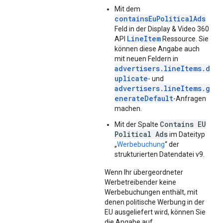
Mit dem
containsEuPoliticalAds
Feld in der Display & Video 360
LineItem
API
Ressource. Sie
können diese Angabe auch
mit neuen Feldern in
advertisers.lineItems.d
uplicate
- und
advertisers.lineItems.g
enerateDefault
-Anfragen
machen.
Contains EU
Mit der Spalte
Political Ads
im Dateityp
„
Werbebuchung
“ der
strukturierten Datendatei v9.
Wenn Ihr übergeordneter
Werbetreibender keine
Werbebuchungen enthält, mit
denen politische Werbung in der
EU ausgeliefert wird, können Sie
die Angabe auf