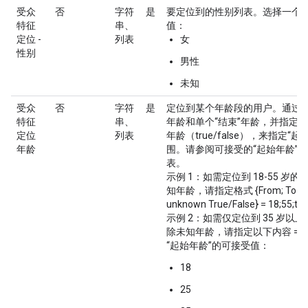
受众
否
字符
是
要定位到的性别列表。选择一个
特征
串、
值：
定位 -
列表
女
性别
男性
未知
受众
否
字符
是
定位到某个年龄段的用户。通过选
特征
串、
年龄和单个“结束”年龄，并指定是
定位
列表
年龄（true/false），来指定“起始
年龄
围。请参阅可接受的“起始年龄”/“
表。
示例 1：如需定位到 18-55 岁
知年龄，请指定格式 {From; To ; In
unknown True/False} = 18;55;tru
示例 2：如需仅定位到 35 岁以
除未知年龄，请指定以下内容 = 35;+
“起始年龄”的可接受值：
18
25