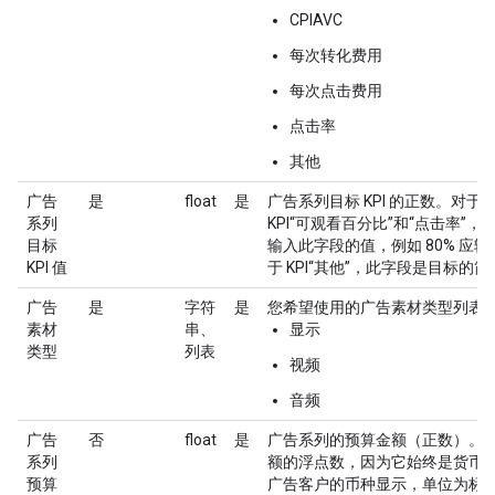
CPIAVC
每次转化费用
每次点击费用
点击率
其他
广告
是
float
是
广告系列目标 KPI 的正数。对于
系列
KPI“可观看百分比”和“点击率”
目标
输入此字段的值，例如 80% 应输入
KPI 值
于 KPI“其他”，此字段是目标的
广告
是
字符
是
您希望使用的广告素材类型列表
素材
串、
显示
类型
列表
视频
音频
广告
否
float
是
广告系列的预算金额（正数）。
系列
额的浮点数，因为它始终是货币
预算
广告客户的币种显示，单位为标