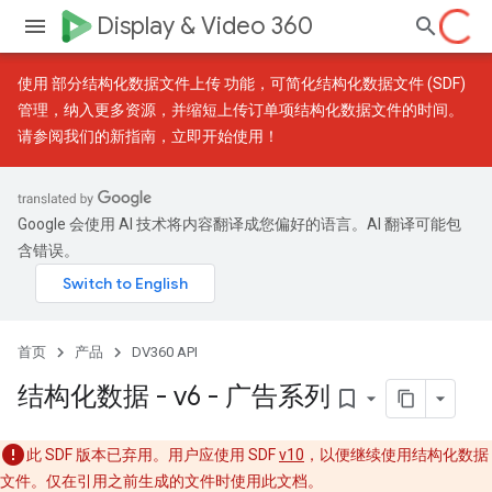
Display & Video 360
使用
部分结构化数据文件上传
功能，可简化结构化数据文件 (SDF)
管理，纳入更多资源，并缩短上传订单项结构化数据文件的时间。
请参阅我们的
新指南
，立即开始使用！
Google 会使用 AI 技术将内容翻译成您偏好的语言。AI 翻译可能包
含错误。
首页
产品
DV360 API
结构化数据 - v6 - 广告系列
bookmark_border
此 SDF 版本已弃用。用户应使用 SDF
v10
，以便继续使用结构化数据
文件。仅在引用之前生成的文件时使用此文档。