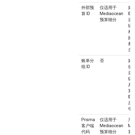
外部预
仅适用于
如
算 ID
Mediaocean
I
预算细分
选
级
相
的
都
含此
账单分
否
如
组 ID
值
选
级
具
算 
ID
总
中
Prisma
仅适用于
只
客户端
Mediaocean
Me
代码
预算细分
算