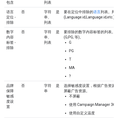
包含
列表
语言
否
字符
是
要在定位中排除的
语言
列表。列表
定位 -
串、
(Language.id;Language.id;etc.)
排除
列表
数字
否
字符
是
要排除的数字内容标签的列表。列
内容
串、
(G;PG; 等)。
标签 -
列表
G
排除
PG
T
MA
?
品牌
否
字符
是
选择敏感度设置，根据广告资源
保障
串
屏蔽广告资源。
敏感
不屏蔽
度设
使用 Campaign Manager 360 V
置
使用自定义温度