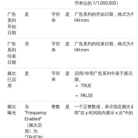
币单位的 1/1,000,000）
广告
是
字符
是
广告系列的开始日期，格式为 MM/
系列
串
HH:mm
开始
日期
广告
否
字符
是
广告系列的结束日期，格式为 MM/
系列
串
HH:mm
结束
日期
频次
是
字符
是
启用/停用广告系列中基于展示次
已启
串
限。
用
TRUE
FALSE
频次
当
整数
是
一个正整数值，表示指定频次金
曝光
“Frequency
即“在 y 时间段内展示 x 次”中的 x
Enabled”
（频次启
用）为
“TRUE”时