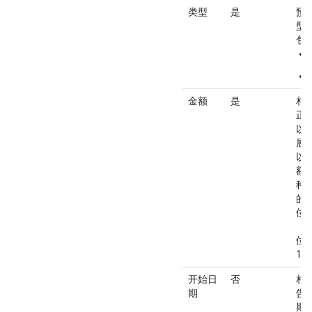
类型
是
预
型
包
金额
是
相
正
以
展
以
额
种
的
位
（
位
1/
开始日
否
相
期
告
期