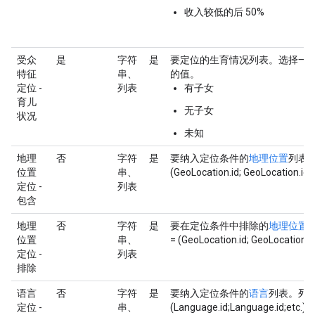
收入较低的后 50%
受众
是
字符
是
要定位的生育情况列表。选择一
特征
串、
的值。
定位 -
列表
有子女
育儿
无子女
状况
未知
地理
否
字符
是
要纳入定位条件的
地理位置
列表。
位置
串、
(GeoLocation.id; GeoLocation.id;
定位 -
列表
包含
地理
否
字符
是
要在定位条件中排除的
地理位置
位置
串、
= (GeoLocation.id; GeoLocation.i
定位 -
列表
排除
语言
否
字符
是
要纳入定位条件的
语言
列表。列表
定位 -
串、
(Language.id;Language.id;etc.)