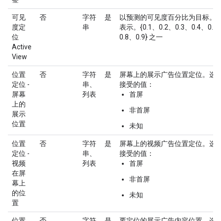
可见
否
字符
是
以预测的可见度百分比为目标。
度定
串
表示。{0.1、0.2、0.3、0.4、0.5
位
0.8、0.9} 之一
Active
View
位置
否
字符
是
屏幕上的展示广告位置定位。选
定位 -
串、
接受的值：
屏幕
列表
首屏
上的
非首屏
展示
位置
未知
位置
否
字符
是
屏幕上的视频广告位置定位。选
定位 -
串、
接受的值：
视频
列表
首屏
在屏
非首屏
幕上
的位
未知
置
位置
否
字符
是
要定位的展示广告内容位置。选