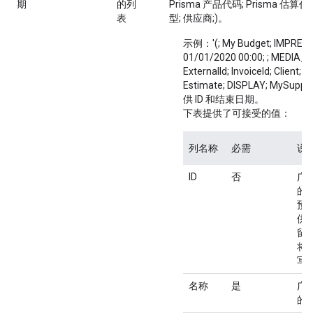
期
的列
Prisma 产品代码; Prisma 估算代码
表
型; 供应商;)。
示例：'(; My Budget; IMPRESS
01/01/2020 00:00; ; MEDIA_
ExternalId; InvoiceId; Client; P
Estimate; DISPLAY; MySupp
供 ID 和结束日期。
下表提供了可接受的值：
列名称
必需
说
ID
否
广
的唯
预
供
留
将
写
名称
是
广
的