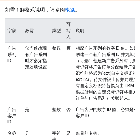
如需了解格式说明，请参阅
概览
。
可
字段
必需
类型
写
说明
入
广告
仅当修改现
整数
否
相应广告系列的数字 ID 值。如
系列
有广告系列
创建一个新广告系列 ID 并为其分配
ID
时才必须指
（可选）创建新广告系列时，您
定这项设置
标识符将广告订单分配给新广告
识符的格式为“ext[自定义标识符]
ext123。待文件被上传并处理
有自定义标识符替换为由 DBM 分
根据所用的自定义标识符将相关
订单与广告系列）关联起来。
广告
是
整数
否
广告客户的数字 ID 值。必须是
客户
客户 ID
ID
名称
是
字符
是
条目的名称。
串