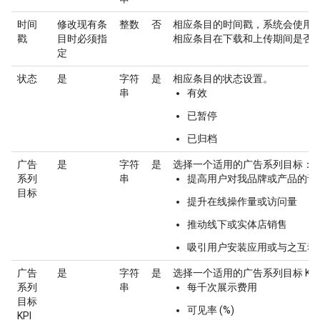
时间
修改现有条
整数
否
相应条目的时间戳，系统会使用
戳
目时必须指
相应条目在下载和上传期间是否
定
状态
是
字符
是
相应条目的状态设置。
串
有效
已暂停
已归档
广告
是
字符
是
选择一个适用的广告系列目标：
系列
串
提高用户对我品牌或产品的认
目标
提升在线操作量或访问量
推动线下或实体店销售
吸引用户安装应用或与之互动
广告
是
字符
是
选择一个适用的广告系列目标 KP
系列
串
每千次展示费用
目标
可见率 (%)
KPI