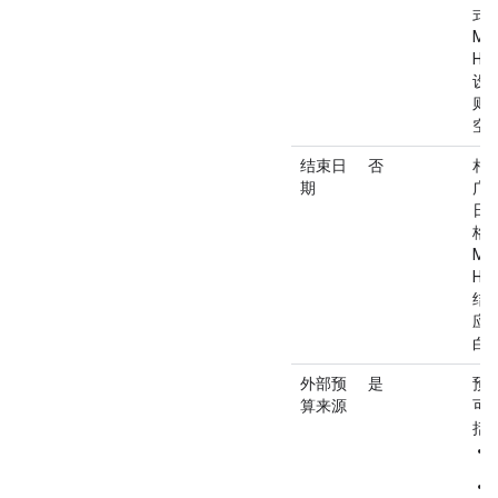
式
MM
HH
设
则
空
结束日
否
相
期
广
日
格
MM
HH
结
应
白
外部预
是
预
算来源
可
括