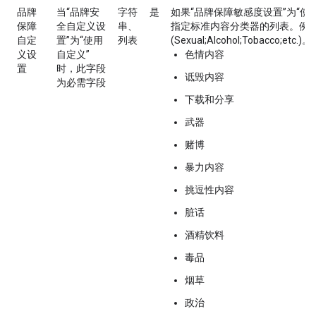
品牌
当“品牌安
字符
是
如果“品牌保障敏感度设置”为“使
保障
全自定义设
串、
指定标准内容分类器的列表。例
自定
置”为“使用
列表
(Sexual;Alcohol;Tobacco;etc.)。
义设
自定义”
色情内容
置
时，此字段
诋毁内容
为必需字段
下载和分享
武器
赌博
暴力内容
挑逗性内容
脏话
酒精饮料
毒品
烟草
政治