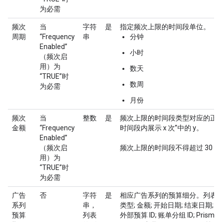
为必需
频次
当
字符
是
指定频次上限的时间段单位。
周期
“Frequency
串
分钟
Enabled”
小时
（频次启
用）为
数天
“TRUE”时
数周
为必需
月份
频次
当
整数
是
频次上限的时间段类型对应的正整数
金额
“Frequency
时间段内展示 x 次”中的 y。
Enabled”
（频次启
频次上限的时间段不得超过 30 天
用）为
“TRUE”时
为必需
广告
否
字符
是
相应广告系列的预算细分。列表格式 = 
系列
串，
类型; 金额; 开始日期; 结束日期;
预算
列表
外部预算 ID; 账单分组 ID; Prism