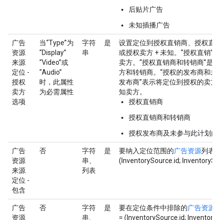
后贴片广告
未知插播广告
广告
当“Type”为
字符
是
设置定位到授权直销商、授权直
资源
“Display”
串
或授权卖方 + 未知。“授权直销”
来源
“Video”或
卖方。“授权直销商和转销商”是
定位 -
“Audio”
方和转销商。“授权的发布商和未
授权
时，此属性
发布商”表示将定位到授权的卖方
卖方
为必需属性
知卖方。
选项
授权直销商
授权直销商和转销商
授权发布商及未参与此计划的
广告
否
字符
是
要纳入定位范围的
广告资源
列表。
资源
串、
(InventorySource.id; InventorySo
来源
列表
定位 -
包含
广告
否
字符
是
要在定位条件中排除的
广告资源
资源
串、
= (InventorySource.id; Inventory