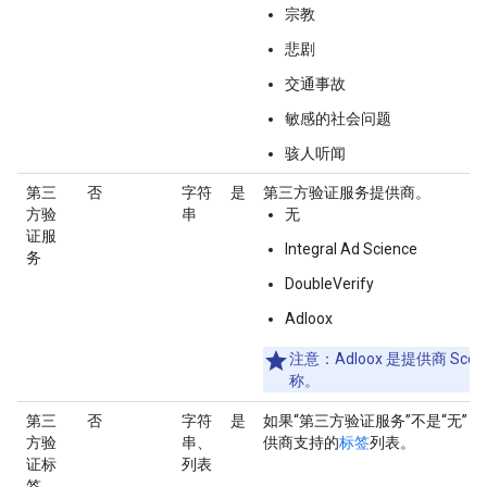
宗教
悲剧
交通事故
敏感的社会问题
骇人听闻
第三
否
字符
是
第三方验证服务提供商。
方验
串
无
证服
Integral Ad Science
务
DoubleVerify
Adloox
注意
：Adloox 是提供商 Sco
称。
第三
否
字符
是
如果“第三方验证服务”不是“无”
方验
串、
供商支持的
标签
列表。
证标
列表
签