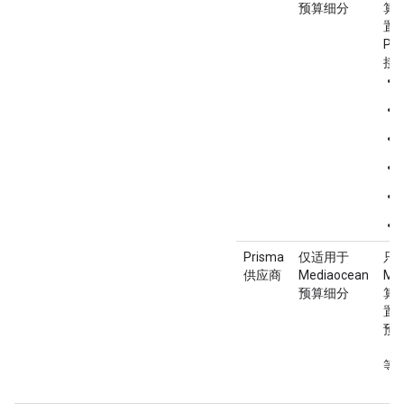
预算细分
算
置
Pr
接
Prisma
仅适用于
只
供应商
Mediaocean
Me
预算细分
算
置
预
（
等