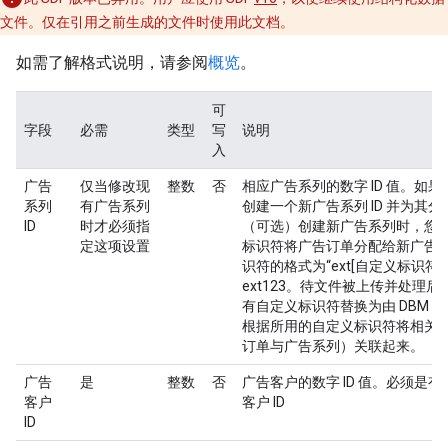
文件。仅在引用之前生成的文件时使用此文档。
如需了解格式说明，请参阅
概览
。
可
字段
必需
类型
写
说明
入
广告
仅当修改现
整数
否
相应广告系列的数字 ID 值。如
系列
有广告系列
创建一个新广告系列 ID 并为其分配
ID
时才必须指
（可选）创建新广告系列时，您
定这项设置
标识符将广告订单分配给新广告
识符的格式为“ext[自定义标识符]
ext123。待文件被上传并处理
有自定义标识符替换为由 DBM 分
根据所用的自定义标识符将相关
订单与广告系列）关联起来。
广告
是
整数
否
广告客户的数字 ID 值。必须是
客户
客户 ID
ID