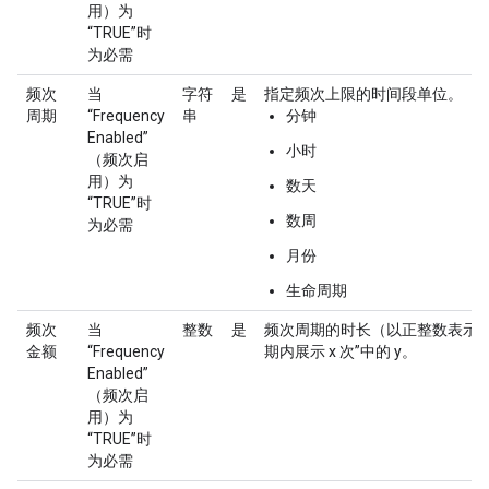
用）为
“TRUE”时
为必需
频次
当
字符
是
指定频次上限的时间段单位。
周期
“Frequency
串
分钟
Enabled”
小时
（频次启
用）为
数天
“TRUE”时
数周
为必需
月份
生命周期
频次
当
整数
是
频次周期的时长（以正整数表示），
金额
“Frequency
期内展示 x 次”中的 y。
Enabled”
（频次启
用）为
“TRUE”时
为必需