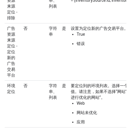
资源
串、
= (InventorySource.id; Inventory
来源
列表
定位 -
排除
广告
否
字符
是
设置为定位新的广告交易平台。
资源
串
True
来源
错误
定位 -
定位
新的
广告
交易
平台
环境
否
字符
是
要定位到的环境列表。选择一个
定位
串、
值。请注意，如果不选择“网站”，
列表
进行优化的网站”。
Web
网站未优化
应用