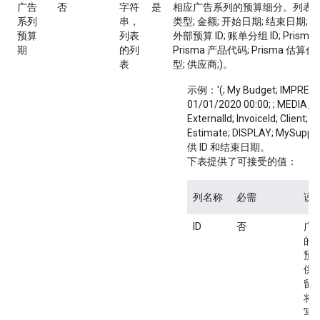
广告
否
字符
是
相应广告系列的预算细分。列表格式 = 
系列
串，
类型; 金额; 开始日期; 结束日期;
预算
列表
外部预算 ID; 账单分组 ID; Prism
期
的列
Prisma 产品代码; Prisma 估算代码
表
型; 供应商;)。
示例：'(; My Budget; IMPRESS
01/01/2020 00:00; ; MEDIA_
ExternalId; InvoiceId; Client; P
Estimate; DISPLAY; MySupp
供 ID 和结束日期。
下表提供了可接受的值：
列名称
必需
说
ID
否
广
的唯
预
供
留
将
写