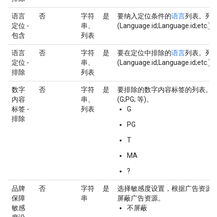
语言
否
字符
是
要纳入定位条件的
语言
列表。列表
定位 -
串、
(Language.id;Language.id;etc.)
包含
列表
语言
否
字符
是
要在定位中排除的
语言
列表。列表
定位 -
串、
(Language.id;Language.id;etc.)
排除
列表
数字
否
字符
是
要排除的数字内容标签的列表。列
内容
串、
(G;PG; 等)。
标签 -
列表
G
排除
PG
T
MA
?
品牌
否
字符
是
选择敏感度设置，根据广告资源
保障
串
屏蔽广告资源。
敏感
不屏蔽