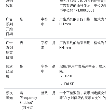
系列
额的浮点数，因为它始终是货币
预算
广告客户的币种显示，单位为标
币单位的 1/1,000,000）
广告
是
字符
是
广告系列的开始日期，格式为 MM/
系列
串
HH:mm
开始
日期
广告
否
字符
是
广告系列的结束日期，格式为 MM/
系列
串
HH:mm
结束
日期
频次
是
字符
是
启用/停用广告系列中基于展示次
已启
串
限。
用
TRUE
FALSE
频次
当
整数
是
一个正整数值，表示指定频次金
曝光
“Frequency
即“在 y 时间段内展示 x 次”中的 x
Enabled”
（频次启