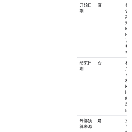
开始日
否
相
期
告
期
式
MM
HH
设
则
空
结束日
否
相
期
广
日
格
MM
HH
结
应
白
外部预
是
预
算来源
可