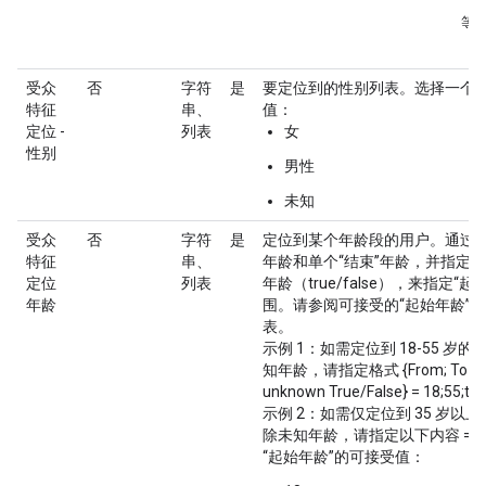
（
等
受众
否
字符
是
要定位到的性别列表。选择一个
特征
串、
值：
定位 -
列表
女
性别
男性
未知
受众
否
字符
是
定位到某个年龄段的用户。通过选
特征
串、
年龄和单个“结束”年龄，并指定是
定位
列表
年龄（true/false），来指定“起始
年龄
围。请参阅可接受的“起始年龄”/“
表。
示例 1：如需定位到 18-55 岁
知年龄，请指定格式 {From; To ; In
unknown True/False} = 18;55;tru
示例 2：如需仅定位到 35 岁以
除未知年龄，请指定以下内容 = 35;+
“起始年龄”的可接受值：