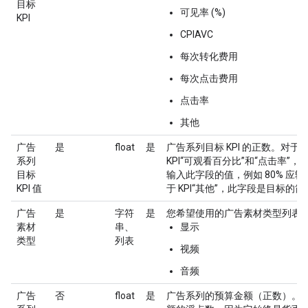
目标
可见率 (%)
KPI
CPIAVC
每次转化费用
每次点击费用
点击率
其他
广告
是
float
是
广告系列目标 KPI 的正数。对于
系列
KPI“可观看百分比”和“点击率”
目标
输入此字段的值，例如 80% 应输入
KPI 值
于 KPI“其他”，此字段是目标的
广告
是
字符
是
您希望使用的广告素材类型列表
素材
串、
显示
类型
列表
视频
音频
广告
否
float
是
广告系列的预算金额（正数）。