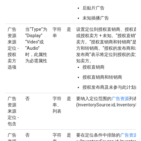
后贴片广告
未知插播广告
广告
当“Type”为
字符
是
设置定位到授权直销商、授权直
资源
“Display”
串
或授权卖方 + 未知。“授权直销”
来源
“Video”或
卖方。“授权直销商和转销商”是
定位 -
“Audio”
方和转销商。“授权的发布商和未
授权
时，此属性
发布商”表示将定位到授权的卖方
卖方
为必需属性
知卖方。
选项
授权直销商
授权直销商和转销商
授权发布商及未参与此计划的
广告
否
字符
是
要纳入定位范围的
广告资源
列表。
资源
串、
(InventorySource.id; InventorySo
来源
列表
定位 -
包含
广告
否
字符
是
要在定位条件中排除的
广告资源