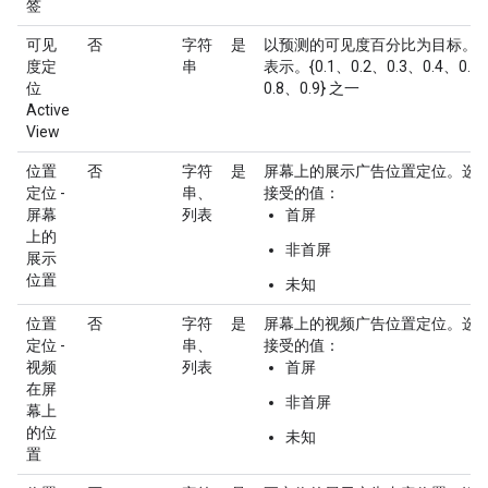
签
可见
否
字符
是
以预测的可见度百分比为目标。
度定
串
表示。{0.1、0.2、0.3、0.4、0.5
位
0.8、0.9} 之一
Active
View
位置
否
字符
是
屏幕上的展示广告位置定位。选
定位 -
串、
接受的值：
屏幕
列表
首屏
上的
非首屏
展示
位置
未知
位置
否
字符
是
屏幕上的视频广告位置定位。选
定位 -
串、
接受的值：
视频
列表
首屏
在屏
非首屏
幕上
的位
未知
置