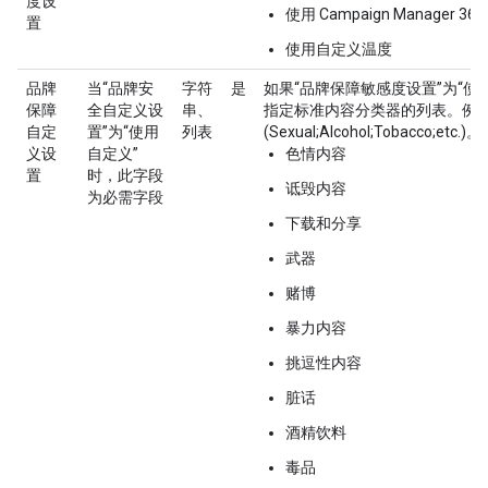
度设
使用 Campaign Manager 360 V
置
使用自定义温度
品牌
当“品牌安
字符
是
如果“品牌保障敏感度设置”为“使
保障
全自定义设
串、
指定标准内容分类器的列表。例
自定
置”为“使用
列表
(Sexual;Alcohol;Tobacco;etc.)。
义设
自定义”
色情内容
置
时，此字段
诋毁内容
为必需字段
下载和分享
武器
赌博
暴力内容
挑逗性内容
脏话
酒精饮料
毒品