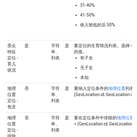
31-40%
41-50%
收入较低的后 50%
受众
是
字符
是
要定位的生育情况列表。选择一
特征
串、
的值。
定位 -
列表
有子女
育儿
无子女
状况
未知
地理
否
字符
是
要纳入定位条件的
地理位置
列表。
位置
串、
(GeoLocation.id; GeoLocation.id;
定位 -
列表
包含
地理
否
字符
是
要在定位条件中排除的
地理位置
位置
串、
= (GeoLocation.id; GeoLocation.i
定位 -
列表
排除