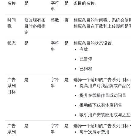
名称
是
字符
是
条目的名称。
串
时间
修改现有条
整数
否
相应条目的时间戳，系统会使用
戳
目时必须指
相应条目在下载和上传期间是否
定
状态
是
字符
是
相应条目的状态设置。
串
有效
已暂停
已归档
广告
是
字符
是
选择一个适用的广告系列目标：
系列
串
提高用户对我品牌或产品的认
目标
提升在线操作量或访问量
推动线下或实体店销售
吸引用户安装应用或与之互动
广告
是
字符
是
选择一个适用的广告系列目标 KP
系列
串
每千次展示费用