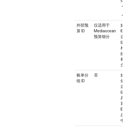
括
外部预
仅适用于
如
算 ID
Mediaocean
I
预算细分
选
级
相
的
都
含此
账单分
否
如
组 ID
值
选
级
具
算 
ID
总
中