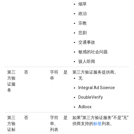
烟草
政治
宗教
悲剧
交通事故
敏感的社会问题
骇人听闻
第三
否
字符
是
第三方验证服务提供商。
方验
串
无
证服
Integral Ad Science
务
DoubleVerify
Adloox
第三
否
字符
是
如果“第三方验证服务”不是“无”
方验
串、
供商支持的
标签
列表。
证标
列表