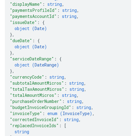
"displayName"
: 
string
,
"paymentsProfileId"
: 
string
,
"paymentsAccountId"
: 
string
,
"issueDate"
: 
{
object (
Date
)
}
,
"dueDate"
: 
{
object (
Date
)
}
,
"serviceDateRange"
: 
{
object (
DateRange
)
}
,
"currencyCode"
: 
string
,
"subtotalAmountMicros"
: 
string
,
"totalTaxAmountMicros"
: 
string
,
"totalAmountMicros"
: 
string
,
"purchaseOrderNumber"
: 
string
,
"budgetInvoiceGroupingId"
: 
string
,
"invoiceType"
: 
enum (
InvoiceType
)
,
"correctedInvoiceId"
: 
string
,
"replacedInvoiceIds"
: 
[
string