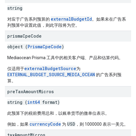
string
externalBudgetId
对应于广告系列预算的
。如果未在广告系
列预算中设置此值，则此字段将为空。
prisma
Cpe
Code
object (
PrismaCpeCode
)
Mediaocean Prisma 工具中的相关客户端、产品和估算代码。
externalBudgetSource
仅适用于
为
EXTERNAL_BUDGET_SOURCE_MEDIA_OCEAN
的广告系列预
算。
pre
Tax
Amount
Micros
string (
int64
format)
此预算下的税前费用总和，以账单货币的微单位表示。
currencyCode
USD
例如，如果
为
，则 1000000 表示一美元。
tax
Amount
Micros