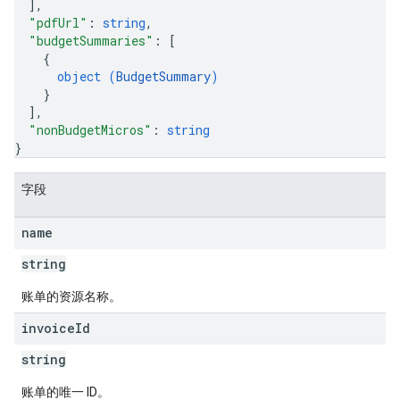
]
,
"pdfUrl"
: 
string
,
"budgetSummaries"
: 
[
{
object (
BudgetSummary
)
}
]
,
"nonBudgetMicros"
: 
string
}
字段
name
string
账单的资源名称。
invoice
Id
string
账单的唯一 ID。