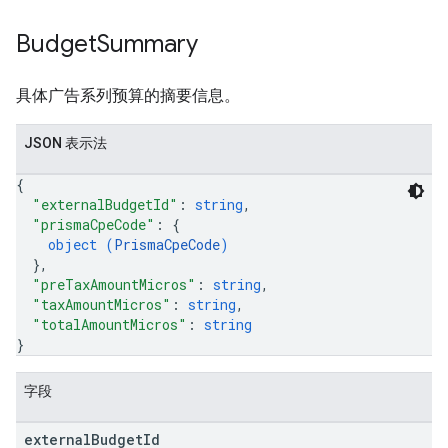
Budget
Summary
具体广告系列预算的摘要信息。
JSON 表示法
{
"externalBudgetId"
: 
string
,
"prismaCpeCode"
: 
{
object (
PrismaCpeCode
)
}
,
"preTaxAmountMicros"
: 
string
,
"taxAmountMicros"
: 
string
,
"totalAmountMicros"
: 
string
}
字段
external
Budget
Id