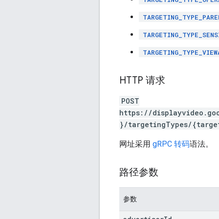
TARGETING_TYPE_PARE
TARGETING_TYPE_SENS
TARGETING_TYPE_VIEW
HTTP 请求
POST
https://displayvideo.go
}/targetingTypes/{targe
网址采用
gRPC 转码
语法。
路径参数
参数