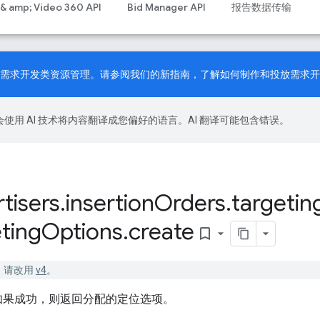
 & amp; Video 360 API
Bid Manager API
报告数据传输
PI 现已支持需求开发类资源管理。请参阅我们的
新指南
，了解如何制作和投放需求开
le 会使用 AI 技术将内容翻译成您偏好的语言。AI 翻译可能包含错误。
tisers
.
insertion
Orders
.
targetin
ting
Options
.
create
bookmark_border
已停用。请改用
v4
。
如果成功，则返回分配的定位选项。