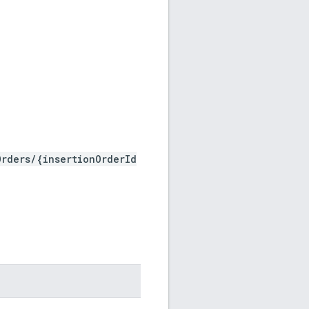
Orders/{insertionOrderId