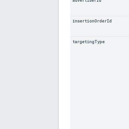
advertiser
Id
insertion
Order
Id
targeting
Type