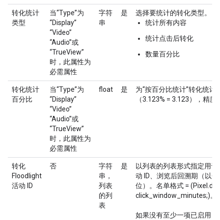
转化统计
当“Type”为
字符
是
选择要统计的转化类型。
类型
“Display”
串
统计所有内容
“Video”
统计点击后转化
“Audio”或
“TrueView”
数量百分比
时，此属性为
必需属性
转化统计
当“Type”为
float
是
为“按百分比统计”转化统
百分比
“Display”
（3.123% = 3.123）
“Video”
“Audio”或
“TrueView”
时，此属性为
必需属性
转化
否
字符
是
以列表的列表形式指定用于转化的
Floodlight
串，
动 ID、浏览后回溯期（以
活动 ID
列表
位）。名单格式 = (Pixel.dcm_f
的列
click_window_minutes;)。
表
如果没有至少一项已启用 TrueVi