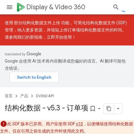
Display & Video 360
使用
部分结构化数据文件上传
功能，可简化结构化数据文件 (SDF)
管理，纳入更多资源，并缩短上传订单项结构化数据文件的时间。
请参阅我们的
新指南
，立即开始使用！
Google 会使用 AI 技术将内容翻译成您偏好的语言。AI 翻译可能包
含错误。
首页
产品
DV360 API
结构化数据 - v5
.
3 - 订单项
bookmark_border
此 SDF 版本已弃用。用户应使用 SDF
v10
，以便继续使用结构化数据
文件。仅在引用之前生成的文件时使用此文档。