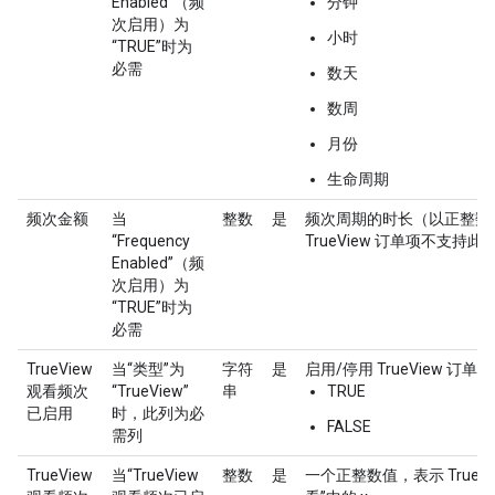
Enabled”（频
分钟
次启用）为
小时
“TRUE”时为
必需
数天
数周
月份
生命周期
频次金额
当
整数
是
频次周期的时长（以正整数表示）
“Frequency
TrueView 订单项不支持此
Enabled”（频
次启用）为
“TRUE”时为
必需
TrueView
当“类型”为
字符
是
启用/停用 TrueView 
观看频次
“TrueView”
串
TRUE
已启用
时，此列为必
FALSE
需列
TrueView
当“TrueView
整数
是
一个正整数值，表示 TrueV