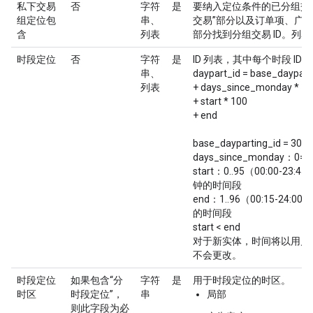
私下交易
否
字符
是
要纳入定位条件的已分组交易 
组定位包
串、
交易”部分以及订单项、广告
含
列表
部分找到分组交易 ID。列表格式 = (
时段定位
否
字符
是
ID 列表，其中每个时段 ID
串、
daypart_id = base_daypart
列表
+ days_since_monday * 1
+ start * 100
+ end
base_dayparting_id = 300
days_since_monday：
start：0..95（00:00-2
钟的时间段
end：1..96（00:15-24
的时间段
start < end
对于新实体，时间将以用户
不会更改。
时段定位
如果包含“分
字符
是
用于时段定位的时区。
时区
时段定位”，
串
局部
则此字段为必