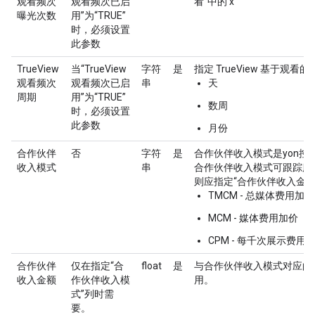
观看频次
观看频次已启
看”中的 x
曝光次数
用”为“TRUE”
时，必须设置
此参数
TrueView
当“TrueView
字符
是
指定 TrueView 基于观
观看频次
观看频次已启
串
天
周期
用”为“TRUE”
数周
时，必须设置
此参数
月份
合作伙伴
否
字符
是
合作伙伴收入模式是yon控制 
收入模式
串
合作伙伴收入模式可跟踪服
则应指定“合作伙伴收入金额
TMCM - 总媒体费用加价
MCM - 媒体费用加价
CPM - 每千次展示费用
合作伙伴
仅在指定“合
float
是
与合作伙伴收入模式对应的
收入金额
作伙伴收入模
用。
式”列时需
要。