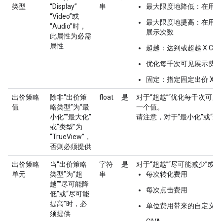
类型
“Display”
串
最大限度地降低：在用尽预
“Video”或
最大限度地提高：在用
“Audio”时，
展示次数
此属性为必需
属性
超越：达到或超越 X CPA
优化每千次可见展示费用
固定：指定固定出价 X
出价策略
除非“出价策
float
是
对于“超越”“优化每千次可
值
略类型”为“最
一个值。
小化”“最大化”
请注意，对于“最小化”或“
或“类型”为
“TrueView”，
否则必须提供
出价策略
当“出价策略
字符
是
对于“超越”“尽可能减少”
单元
类型”为“超
串
每次转化费用
越”“尽可能降
每次点击费用
低”或“尽可能
提高”时，必
单位费用带来的自定义
须提供