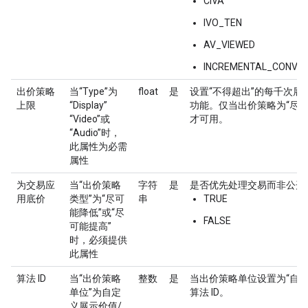
CIVA
IVO_TEN
AV_VIEWED
INCREMENTAL_CONVER
出价策略
当“Type”为
float
是
设置“不得超出”的每千次展
上限
“Display”
功能。仅当出价策略为“尽可
“Video”或
才可用。
“Audio”时，
此属性为必需
属性
为交易应
当“出价策略
字符
是
是否优先处理交易而非公开
用底价
类型”为“尽可
串
TRUE
能降低”或“尽
FALSE
可能提高”
时，必须提供
此属性
算法 ID
当“出价策略
整数
是
当出价策略单位设置为“自
单位”为自定
算法 ID。
义展示价值/