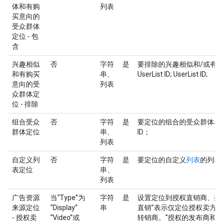
体和有购
列表
买意向的
受众群体
定位 - 包
含
兴趣相似
否
字符
是
要排除的兴趣相似和/或有
和有购买
串、
UserList ID; UserList ID;
意向的受
列表
众群体定
位 - 排除
组合受众
否
字符
是
要定位的组合的受众群体名单
群体定位
串、
ID；
列表
自定义列
否
字符
是
要定位的自定义
列表
的列表。列表
表定位
串、
列表
广告资源
当“Type”为
字符
是
设置定位到授权直销商、授权
来源定位
“Display”
串
直销”表示仅定位授权卖方。
- 授权卖
“Video”或
转销商。“授权的发布商和