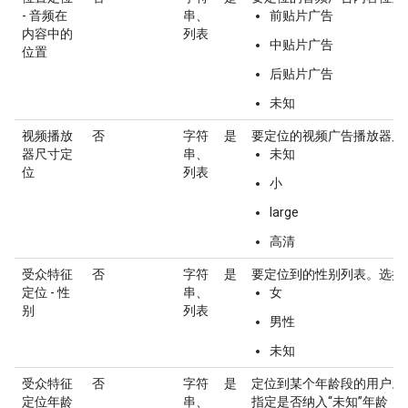
- 音频在
串、
前贴片广告
内容中的
列表
中贴片广告
位置
后贴片广告
未知
视频播放
否
字符
是
要定位的视频广告播放器尺
器尺寸定
串、
未知
位
列表
小
large
高清
受众特征
否
字符
是
要定位到的性别列表。选择
定位 - 性
串、
女
别
列表
男性
未知
受众特征
否
字符
是
定位到某个年龄段的用户。通
定位年龄
串、
指定是否纳入“未知”年龄（tru