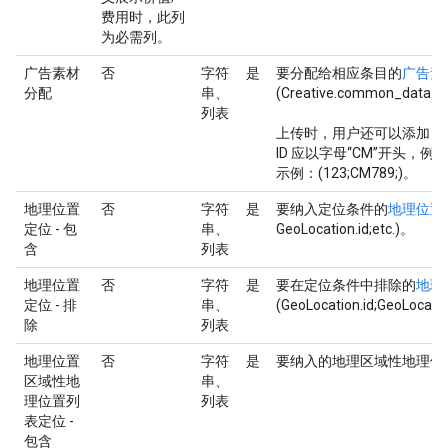
费用时，此列
为必需列。
广告素材
否
字符
是
要分配给相应条目的
广告素材
分配
串、
(Creative.common_data.id
列表
上传时，用户还可以添加
C
ID 应以字母“CM”开头，例如“
示例：(123;CM789;)。
地理位置
否
字符
是
要纳入定位条件的
地理位置
定位 - 包
串、
GeoLocation.id;etc.)。
含
列表
地理位置
否
字符
是
要在定位条件中排除的
地理
定位 - 排
串、
(GeoLocation.id;GeoLocation
除
列表
地理位置
否
字符
是
要纳入的地理区域性地理位置列表 I
区域性地
串、
理位置列
列表
表定位 -
包含