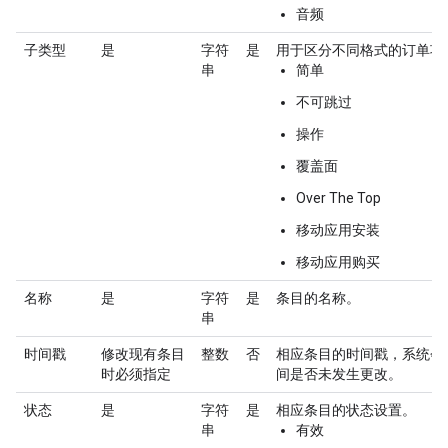
音频
子类型
是
字符
是
用于区分不同格式的订单项
串
简单
不可跳过
操作
覆盖面
Over The Top
移动应用安装
移动应用购买
名称
是
字符
是
条目的名称。
串
时间戳
修改现有条目
整数
否
相应条目的时间戳，系统会
时必须指定
间是否未发生更改。
状态
是
字符
是
相应条目的状态设置。
串
有效