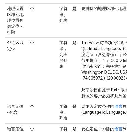
地理位置
否
字符
是
要排除的地理区域性地理位置列表 I
区域性地
串、
理位置列
列表
表定位 -
排除
邻近区域
否
字符
是
TrueView 订单项的邻
定位
串，
“(Latitude; Longitude; Ra
列表
度之间（含边界值）；经度介于
的列
范围是介于 1 到 500 
表
“mi”或“km”；完整地址是可选的。例
Washington D.C., DC, USA;);
-74.005972;); (20.000234; -56
此字段目前处于 Beta 版
测试的客户必须将此列留空
语言定位
否
字符
是
要纳入定位条件的
语言
列表
- 包含
串、
(Language.id;Language.id;
列表
语言定位
否
字符
是
要在定位中排除的
语言
列表