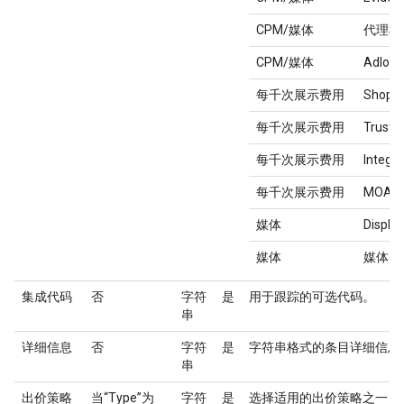
CPM/媒体
代理机
CPM/媒体
Adloox
每千次展示费用
ShopLo
每千次展示费用
TrustM
每千次展示费用
Integr
每千次展示费用
MOA
媒体
Displa
媒体
媒体费
集成代码
否
字符
是
用于跟踪的可选代码。
串
详细信息
否
字符
是
字符串格式的条目详细信息
串
出价策略
当“Type”为
字符
是
选择适用的出价策略之一：