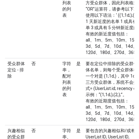
列表
方受众群体，因此列表格式为 (3
的列
“OR”运算符，请参考以下
表
使用以下语法：' ((1;1d;);(2;36
1 天新近度的名单 1 或具有
单 3 或具有 5 分钟新近度
有效的新近度值包括：
all、1m、5m、10m、15m
3d、5d、7d、10d、14d、
120d、180d、270d、365d
受众群体
否
字符
是
要在定位中排除的受众群体
定位 - 排
串，
体名单，则每个受众群体都以
除
配对
一个对是 (1;1d;)，其中
列表
三方受众群体，系统不会提供近况
的列
式= (UserList.id; recency opti
表
示例：“(1;1d;);(2;);”。
有效的近期度值包括：
all、1m、5m、10m、15m
3d、5d、7d、10d、14d、
120d、180d、270d、365d
兴趣相似
否
字符
是
要包含的兴趣相似和/或有
的受众群
串、
UserList ID; UserList ID;