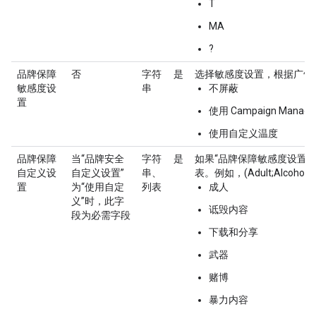
T
MA
?
品牌保障
否
字符
是
选择敏感度设置，根据广告
敏感度设
串
不屏蔽
置
使用 Campaign Manager 3
使用自定义温度
品牌保障
当“品牌安全
字符
是
如果“品牌保障敏感度设置”
自定义设
自定义设置”
串、
表。例如，(Adult;Alcohol;To
置
为“使用自定
列表
成人
义”时，此字
诋毁内容
段为必需字段
下载和分享
武器
赌博
暴力内容