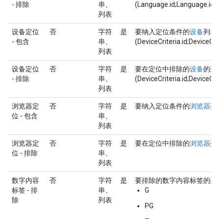
- 排除
串、
(Language.id;Language.id;
列表
设备定位
否
字符
是
要纳入定位条件的
设备
列表
- 包含
串、
(DeviceCriteria.id;DeviceCri
列表
设备定位
否
字符
是
要在定位中排除的
设备
的列
- 排除
串、
(DeviceCriteria.id;DeviceCri
列表
浏览器定
否
字符
是
要纳入定位条件的
浏览器
列表
位 - 包含
串、
列表
浏览器定
否
字符
是
要在定位中排除的
浏览器
列表
位 - 排除
串、
列表
数字内容
否
字符
是
要排除的数字内容标签的列表。列
标签 - 排
串、
G
除
列表
PG