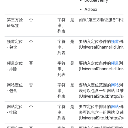
DoubleVerify
Adloox
第三方验
否
字符
是
如果“第三方验证服务”不是
证标签
串、
列表
频道定位
否
字符
是
要纳入定位条件的
频道
列表
- 包含
串、
(UniversalChannel.id;Unive
列表
频道定位
否
字符
是
要纳入定位条件的
频道
列表
- 排除
串、
(UniversalChannel.id;Unive
列表
网站定位
否
字符
是
要纳入定位范围的
网站
列表
- 包含
串、
表可以包含一组网站 ID 或
列表
(UniversalSite.Id;'http://s
网站定位
否
字符
是
要在定位中排除的
网站
列表
- 排除
串、
表可以包含一组网站 ID 或
列表
(UniversalSite.Id;'http://s