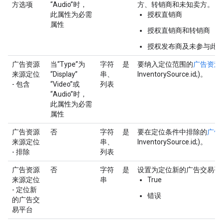
方选项
“Audio”时，
方、转销商和未知卖方。
此属性为必需
授权直销商
属性
授权直销商和转销商
授权发布商及未参与此
广告资源
当“Type”为
字符
是
要纳入定位范围的
广告资源
来源定位
“Display”
串、
InventorySource.id;)。
- 包含
“Video”或
列表
“Audio”时，
此属性为必需
属性
广告资源
否
字符
是
要在定位条件中排除的
广告
来源定位
串、
InventorySource.id;)。
- 排除
列表
广告资源
否
字符
是
设置为定位新的广告交易平
来源定位
串
True
- 定位新
错误
的广告交
易平台