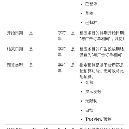
已暂停
草稿
已归档
开始日期
是
字符
是
相应条目的排期开始日期的时
串
“与广告订单相同”，以使
结束日期
是
字符
是
相应条目的广告投放期结束日
串
设置为“与广告订单相同”
预算类型
是
字符
是
指定预算是基于货币还是基
串
配预算功能，您可以将此项设
配预算。
金额
展示次数
无限制
自动
TrueView 预算