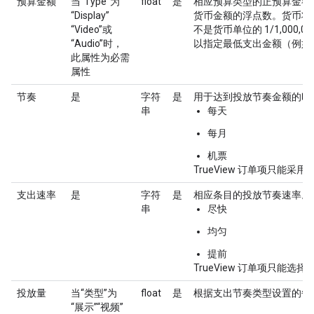
预算金额
当“Type”为
float
是
相应预算类型的正预算金额
“Display”
货币金额的浮点数。货币将
“Video”或
不是货币单位的 1/1,000
“Audio”时，
以指定最低支出金额（例如
此属性为必需
属性
节奏
是
字符
是
用于达到投放节奏金额的时
串
每天
每月
机票
TrueView 订单项只能采用
支出速率
是
字符
是
相应条目的投放节奏速率。
串
尽快
均匀
提前
TrueView 订单项只能选择“
投放量
当“类型”为
float
是
根据支出节奏类型设置的每
“展示”“视频”