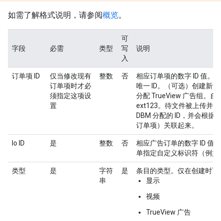
如需了解格式说明，请参阅
概览
。
可
字段
必需
类型
写
说明
入
订单项 ID
仅当修改现有
整数
否
相应订单项的数字 ID 值
订单项时才必
唯一 ID。（可选）创建新
须指定这项设
分配 TrueView 广告组
置
ext123。待文件被上传
DBM 分配的 ID，并会
订单项）关联起来。
Io ID
是
整数
否
相应广告订单的数字 ID 
单指定自定义标识符（例如，“ext[c
类型
是
字符
是
条目的类型。仅在创建时可
串
显示
视频
TrueView 广告