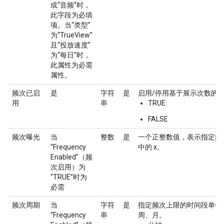
或“音频”时，
此字段为必填
项。当“类型”
为“TrueView”
且“投放速度”
为“每日”时，
此属性为必需
属性。
频次已启
是
字符
是
启用/停用基于展示次数的
用
串
TRUE
FALSE
频次曝光
当
整数
是
一个正整数值，表示指定频次金
“Frequency
中的 x。
Enabled”（频
次启用）为
“TRUE”时为
必需
频次周期
当
字符
是
指定频次上限的时间段单位。对
“Frequency
串
周、月。