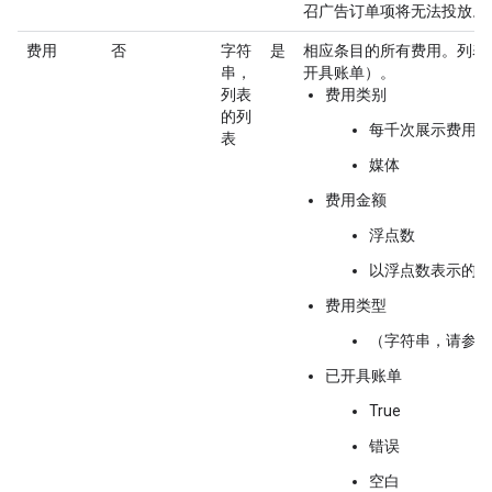
召广告订单项将无法投放。
费用
否
字符
是
相应条目的所有费用。列表
串，
开具账单）。
列表
费用类别
的列
每千次展示费用
表
媒体
费用金额
浮点数
以浮点数表示的百
费用类型
（字符串，请参阅
已开具账单
True
错误
空白