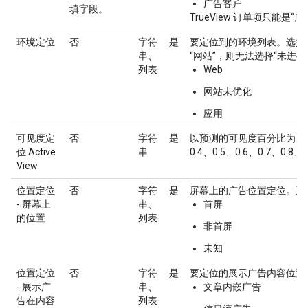
广告客户
填字段。
TrueView 订单项只能是“
环境定位
否
字符
是
要定位到的环境列表。选择
串、
“网站”，则无法选择“未进行
列表
Web
网站未优化
应用
可见度定
否
字符
是
以预测的可见度百分比为目标。
位 Active
串
0.4、0.5、0.6、0.7、0.8、0
View
位置定位
否
字符
是
屏幕上的广告位置定位。选
- 屏幕上
串、
首屏
的位置
列表
非首屏
未知
位置定位
否
字符
是
要定位的展示广告内容位置
- 展示广
串、
文章内嵌广告
告在内容
列表