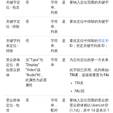
关键字定
否
字符
是
要纳入定位范围的关键字字
位 - 包含
串、
列表
关键字定
否
字符
是
要在定位中排除的关键字字
位 - 排除
串、
列表
关键字列
否
字符
是
要在定位中排除的
否定关键
表定位 -
串、
ID；否定关键字列表 ID；
排除
列表
受众群体
当“Type”为
字符
是
为正向定位的第一方名单启
定位 - 类
“Display”
串
似受众群
“Video”或
此字段已弃用。此列将始终为
体
“Audio”时，
TRUE，该值将重置为 FALS
此属性为必需
TRUE
属性
FALSE
受众群体
否
字符
是
要纳入定位范围的受众群体
定位 - 包
串，
受众群体都以 UserList
含
配对
(1;1d;)，其中 1d 是表