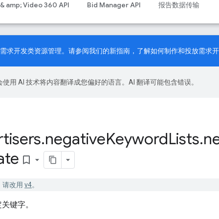
 & amp; Video 360 API
Bid Manager API
报告数据传输
PI 现已支持需求开发类资源管理。请参阅我们的
新指南
，了解如何制作和投放需求开
le 会使用 AI 技术将内容翻译成您偏好的语言。AI 翻译可能包含错误。
tisers
.
negative
Keyword
Lists
.
ne
ate
bookmark_border
已停用。请改用
v4
。
定关键字。