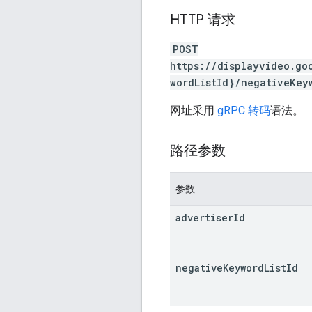
HTTP 请求
POST
https://displayvideo.go
wordListId}/negativeKey
网址采用
gRPC 转码
语法。
路径参数
参数
advertiser
Id
negative
Keyword
List
Id