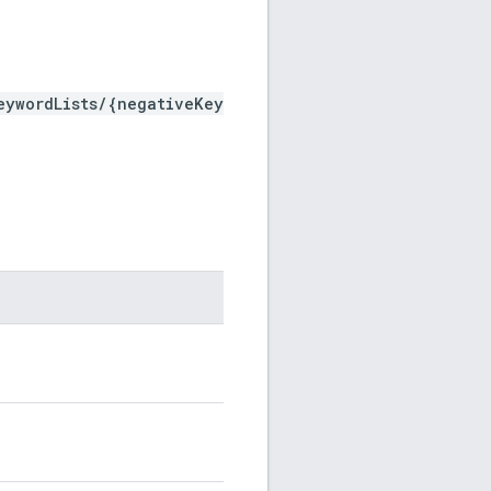
eywordLists/{negativeKey