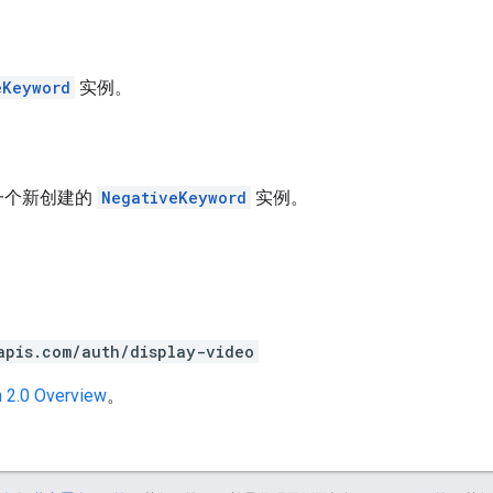
eKeyword
实例。
一个新创建的
NegativeKeyword
实例。
apis.com/auth/display-video
 2.0 Overview
。