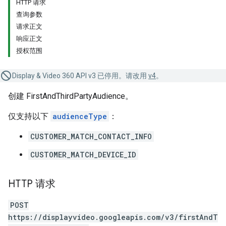
HTTP 请求
查询参数
请求正文
响应正文
授权范围
Display & Video 360 API v3 已停用。请改用
v4
。
创建 FirstAndThirdPartyAudience。
仅支持以下
audienceType
：
CUSTOMER_MATCH_CONTACT_INFO
CUSTOMER_MATCH_DEVICE_ID
HTTP 请求
POST
https://displayvideo.googleapis.com/v3/firstAndT