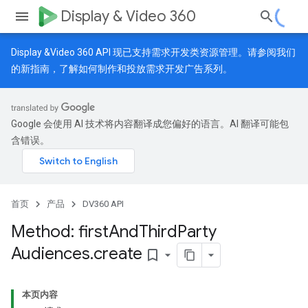
Display & Video 360
Display &Video 360 API 现已支持需求开发类资源管理。请参阅我们
的
新指南
，了解如何制作和投放需求开发广告系列。
Google 会使用 AI 技术将内容翻译成您偏好的语言。AI 翻译可能包
含错误。
首页
产品
DV360 API
Method: first
And
Third
Party
Audiences
.
create
bookmark_border
本页内容