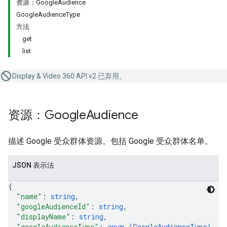
资源：GoogleAudience
GoogleAudienceType
方法
get
list
Display & Video 360 API v2 已弃用。
资源：Google
Audience
描述 Google 受众群体资源。包括 Google 受众群体名单。
JSON 表示法
{
"name"
: 
string
,
"googleAudienceId"
: 
string
,
"displayName"
: 
string
,
"googleAudienceType"
: 
enum (
GoogleAudienceType
)