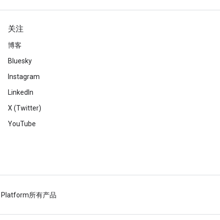
关注
博客
Bluesky
Instagram
LinkedIn
X (Twitter)
YouTube
 Platform
所有产品