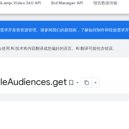
 & amp; Video 360 API
Bid Manager API
报告数据传输
PI 现已支持需求开发类资源管理。请参阅我们的
新指南
，了解如何制作和投放需求开
le 会使用 AI 技术将内容翻译成您偏好的语言。AI 翻译可能包含错误。
le
Audiences
.
get
bookmark_border
。