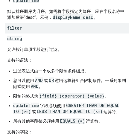
updateTime
默认排序顺序为升序。如需将字段指定为降序，应在字段名称中
displayName desc
添加后缀“desc”。示例：
。
filter
string
允许按订单项字段进行过滤。
支持的语法：
过滤表达式由一个或多个限制条件组成。
AND
OR
您可以使用
或
逻辑运算符组合限制条件。一系列限制
AND
隐式使用
。
{field} {operator} {value}
限制的格式为
。
updateTime
GREATER THAN OR EQUAL
字段必须使用
TO (>=)
LESS THAN OR EQUAL TO (<=)
或
运算符。
EQUALS (=)
所有其他字段都必须使用
运算符。
支持的字段：