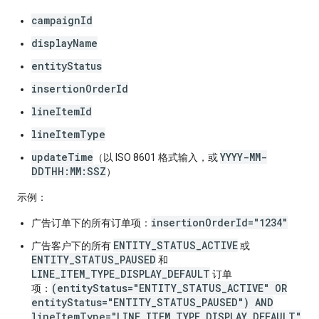
campaignId
displayName
entityStatus
insertionOrderId
lineItemId
lineItemType
updateTime
YYYY-MM-
（以 ISO 8601 格式输入，或
DDTHH:MM:SSZ
）
示例：
insertionOrderId="1234"
广告订单下的所有订单项：
ENTITY_STATUS_ACTIVE
广告客户下的所有
或
ENTITY_STATUS_PAUSED
和
LINE_ITEM_TYPE_DISPLAY_DEFAULT
订单
(entityStatus="ENTITY_STATUS_ACTIVE" OR
项：
entityStatus="ENTITY_STATUS_PAUSED") AND
lineItemType="LINE_ITEM_TYPE_DISPLAY_DEFAULT"